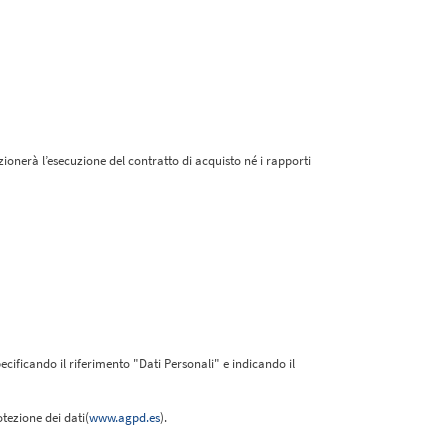
zionerà l’esecuzione del contratto di acquisto né i rapporti
pecificando il riferimento "Dati Personali" e indicando il
tezione dei dati(
www.agpd.es
).