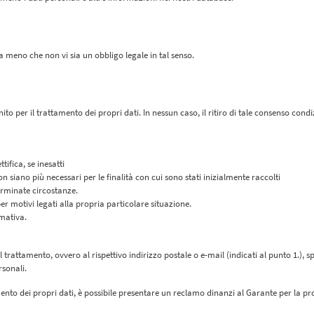
, a meno che non vi sia un obbligo legale in tal senso.
 per il trattamento dei propri dati. In nessun caso, il ritiro di tale consenso condi
tifica, se inesatti
 siano più necessari per le finalità con cui sono stati inizialmente raccolti
erminate circostanze.
per motivi legati alla propria particolare situazione.
rmativa.
l trattamento, ovvero al rispettivo indirizzo postale o e-mail (indicati al punto 1.), s
rsonali.
mento dei propri dati, è possibile presentare un reclamo dinanzi al Garante per la pro