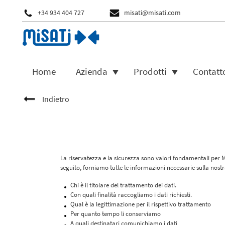
+34 934 404 727
misati@misati.com
Home
Azienda
Prodotti
Contatt
Indietro
La riservatezza e la sicurezza sono valori fondamentali per 
seguito, forniamo tutte le informazioni necessarie sulla nostra
Chi è il titolare del trattamento dei dati.
Con quali finalità raccogliamo i dati richiesti.
Qual è la legittimazione per il rispettivo trattamento
Per quanto tempo li conserviamo
A quali destinatari comunichiamo i dati