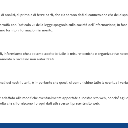
i analisi, di prima e di terze parti, che elaborano dati di connessione e/o dei disposit
rmità con l’articolo 22 della legge spagnola sulla società dell’informazione, in fase
biamo fornito informazioni in merito.
lti, informiamo che abbiamo adottato tutte le misure tecniche e organizzative necessa
ttamento o l’accesso non autorizzati.
li dei nostri utenti, è importante che questi ci comunichino tutte le eventuali vari
 adattata alle modifiche eventualmente apportate al nostro sito web, nonché agli ev
olta che si forniscono i propri dati attraverso il presente sito web.