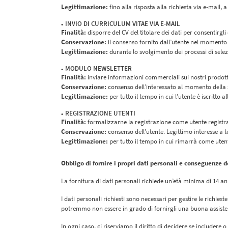
Legittimazione:
fino alla risposta alla richiesta via e-mail
INVIO DI CURRICULUM VITAE VIA E-MAIL
Finalità:
disporre del CV del titolare dei dati per consentirgli
Conservazione:
il consenso fornito dall’utente nel momento in
Legittimazione:
durante lo svolgimento dei processi di selez
MODULO NEWSLETTER
Finalità:
inviare informazioni commerciali sui nostri prodotti 
Conservazione:
consenso dell’interessato al momento della s
Legittimazione:
per tutto il tempo in cui l’utente è iscritto
REGISTRAZIONE UTENTI
Finalità:
formalizzarne la registrazione come utente registrat
Conservazione:
consenso dell’utente. Legittimo interesse a te
Legittimazione:
per tutto il tempo in cui rimarrà come utent
Obbligo di fornire i propri dati personali e conseguenze
La fornitura di dati personali richiede un’età minima di 14 anni
I dati personali richiesti sono necessari per gestire le richies
potremmo non essere in grado di fornirgli una buona assistenz
In ogni caso, ci riserviamo il diritto di decidere se includere 