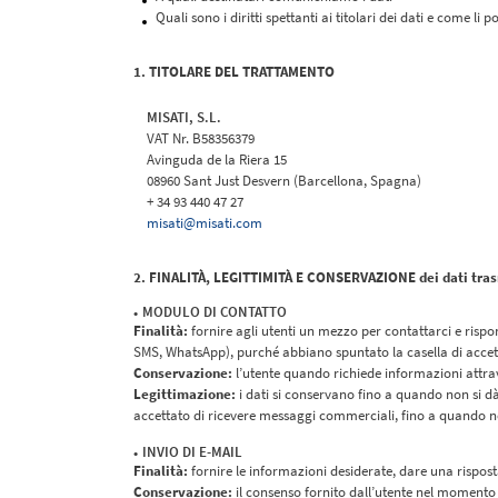
Quali sono i diritti spettanti ai titolari dei dati e come li 
1. TITOLARE DEL TRATTAMENTO
MISATI, S.L.
VAT Nr. B58356379
Avinguda de la Riera 15
08960 Sant Just Desvern (Barcellona, Spagna)
+ 34 93 440 47 27
misati@misati.com
2. FINALITÀ, LEGITTIMITÀ E CONSERVAZIONE dei dati trasm
MODULO DI CONTATTO
Finalità:
fornire agli utenti un mezzo per contattarci e rispon
SMS, WhatsApp), purché abbiano spuntato la casella di accet
Conservazione:
l’utente quando richiede informazioni attrav
Legittimazione:
i dati si conservano fino a quando non si dà
accettato di ricevere messaggi commerciali, fino a quando non
INVIO DI E-MAIL
Finalità:
fornire le informazioni desiderate, dare una rispost
Conservazione:
il consenso fornito dall’utente nel momento i