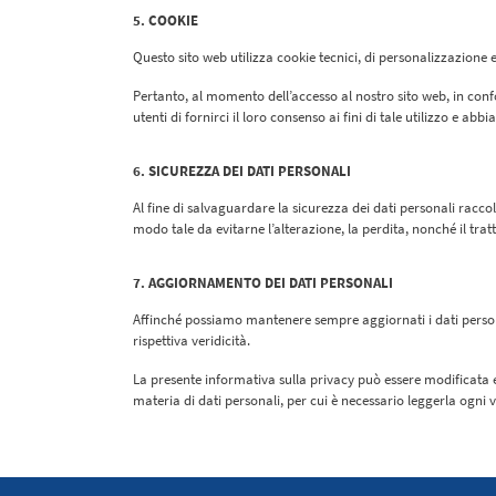
5. COOKIE
Questo sito web utilizza cookie tecnici, di personalizzazione e d
Pertanto, al momento dell’accesso al nostro sito web, in confo
utenti di fornirci il loro consenso ai fini di tale utilizzo e ab
6. SICUREZZA DEI DATI PERSONALI
Al fine di salvaguardare la sicurezza dei dati personali racco
modo tale da evitarne l’alterazione, la perdita, nonché il tra
7. AGGIORNAMENTO DEI DATI PERSONALI
Affinché possiamo mantenere sempre aggiornati i dati persona
rispettiva veridicità.
La presente informativa sulla privacy può essere modificata e
materia di dati personali, per cui è necessario leggerla ogni v