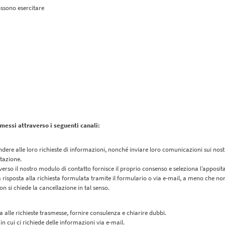
possono esercitare
essi attraverso i seguenti canali:
dere alle loro richieste di informazioni, nonché inviare loro comunicazioni sui nostri 
tazione.
erso il nostro modulo di contatto fornisce il proprio consenso e seleziona l’apposita 
 risposta alla richiesta formulata tramite il formulario o via e-mail, a meno che non
 si chiede la cancellazione in tal senso.
a alle richieste trasmesse, fornire consulenza e chiarire dubbi.
n cui ci richiede delle informazioni via e-mail.