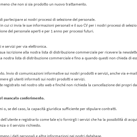
, a meno che non si sia prodotto un nuovo trattamento.
 di partecipare ai nostri processi di selezione del personale.
 cui ci invia le sue informazioni personali e il suo CV per i nostri processi di selezi
ione del personale aperti e per 1 anno per processi futuri.
e servizi per via elettronica.
ua iscrizione alla nostra lista di distribuzione commerciale per ricevere la newslette
 alla nostra lista di distribuzione commerciale e fino a quando questi non chieda di e
o. Invio di comunicazioni informative sui nostri prodotti e servizi, anche via e-mail
nere gli utenti informati sui nostri prodotti e servizi.
e registrato nel nostro sito web e finché non richieda la cancellazione dei propri da
 del mancato conferimento.
 o, se del caso, la capacità giuridica sufficiente per stipulare contratti.
te dell’utente e registrarlo come tale e/o fornirgli i servizi che ha la possibilità di 
a o il servizio richiesto.
o meno i dati personali e altre informazioni nei nostri database.