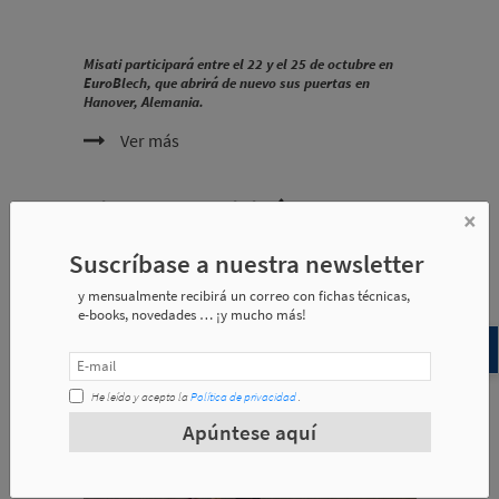
Misati participará entre el 22 y el 25 de octubre en
EuroBlech, que abrirá de nuevo sus puertas en
Hanover, Alemania.
Ver más
Nitrocut participó en FEIMEC
×
2024
Suscríbase a nuestra newsletter
2024-05-15
|
Empresa
y mensualmente recibirá un correo con fichas técnicas,
e-books, novedades … ¡y mucho más!
He leído y acepto la
Política de privacidad
.
Apúntese aquí