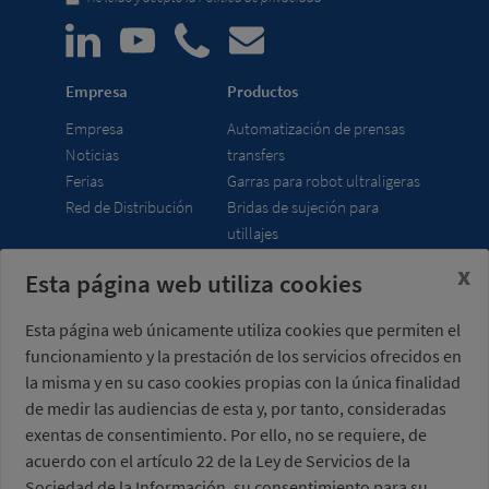
Empresa
Productos
Empresa
Automatización de prensas
Noticias
transfers
Ferias
Garras para robot ultraligeras
Red de Distribución
Bridas de sujeción para
utillajes
x
Esta página web utiliza cookies
Misati S.L.
Horario
Av. de la Riera, 15
lunes a viernes
Esta página web únicamente utiliza cookies que permiten el
08960 Sant Just
7:00 - 15:00 h (UTC+01:00)
funcionamiento y la prestación de los servicios ofrecidos en
Desvern
Barcelona - España
la misma y en su caso cookies propias con la única finalidad
de medir las audiencias de esta y, por tanto, consideradas
exentas de consentimiento. Por ello, no se requiere, de
acuerdo con el artículo 22 de la Ley de Servicios de la
Sociedad de la Información, su consentimiento para su
+34 934 404 727