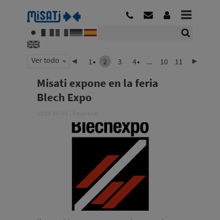
Ver todo
1
2
3
4
...
10
11
Misati expone en la feria
Blech Expo
2019-10-01
|
Empresa