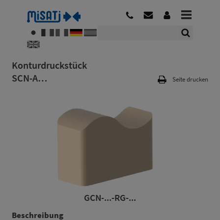
Konturdruckstück
SCN-A…
Seite drucken
GCN-...-RG-...
Beschreibung