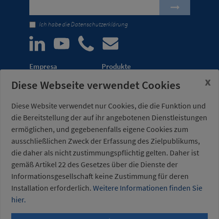
Ich habe die
Datenschutzerklärung
Empresa
Produkte
x
Diese Webseite verwendet Cookies
Unternehmen
Automatisierung von
Meldungen
Transferpressen
Diese Website verwendet nur Cookies, die die Funktion und
Messen
Leichtbau-Robotergreifer
die Bereitstellung der auf ihr angebotenen Dienstleistungen
Vertriebsnetz
Kraftspanner für
ermöglichen, und gegebenenfalls eigene Cookies zum
Vorrichtungen
ausschließlichen Zweck der Erfassung des Zielpublikums,
die daher als nicht zustimmungspflichtig gelten. Daher ist
Misati S.L.
Bürozeiten:
gemäß Artikel 22 des Gesetzes über die Dienste der
Av. de la Riera, 15
Montag bis Freitag von
Informationsgesellschaft keine Zustimmung für deren
08960 Sant Just
7.00 bis 15.00 Uhr
Desvern
(UTC+01:00)
Installation erforderlich.
Weitere Informationen finden Sie
Barcelona - Spanien
hier.