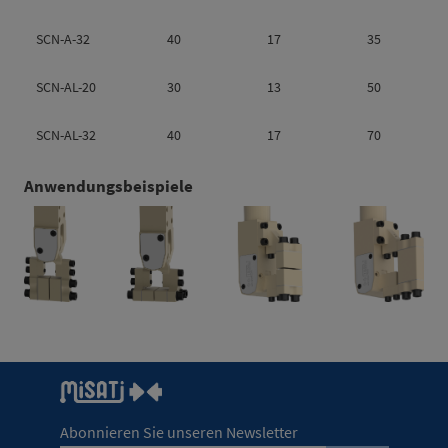
SCN-A-32
40
17
35
SCN-AL-20
30
13
50
SCN-AL-32
40
17
70
Anwendungsbeispiele
Abonnieren Sie unseren Newsletter