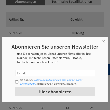
Abmessungen
Technische Spezifikationen
Artikel-Nr.
Gewicht
SCN-A-20
0,068 Kg
×
SCN-A-32
0,180 Kg
Abonnieren Sie unseren Newsletter
und Sie erhalten jeden Monat unseren Newsletter in Ihre
SCN-AL-20
0,147 Kg
Mailbox, mit technischen Datenblättern, E-Books,
Neuheiten und noch viel mehr!
SCN-AL-32
0,352 Kg
Ich habe die
Datenschutzerklärung gelesen und bin damit
einverstanden.
gelesen und bin damit einverstanden..
Hier abonnieren
Artikel-Nr.
e1
e2
e3
SCN-A-20
30
13
25