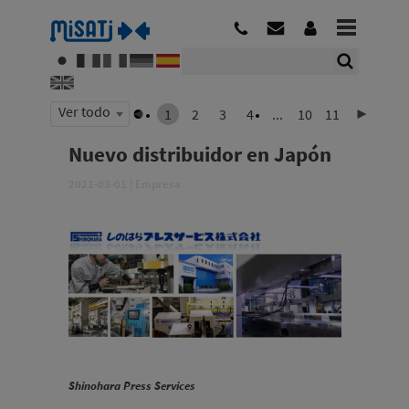
Ver todo
1
2
3
4
...
10
11
Nuevo distribuidor en Japón
2021-03-01
|
Empresa
Shinohara Press Services