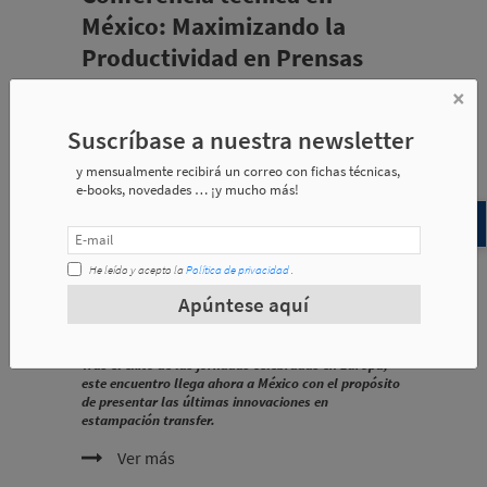
México: Maximizando la
Productividad en Prensas
Transfer
×
2025-10-06
|
Empresa
Suscríbase a nuestra newsletter
y mensualmente recibirá un correo con fichas técnicas,
e-books, novedades … ¡y mucho más!
He leído y acepto la
Política de privacidad
.
Apúntese aquí
Tras el éxito de las jornadas celebradas en Europa,
este encuentro llega ahora a México con el propósito
de presentar las últimas innovaciones en
estampación transfer.
Ver más