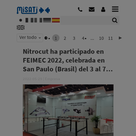
Ver todo
1
2
3
4
...
10
11
Nitrocut ha participado en
FEIMEC 2022, celebrada en
San Paulo (Brasil) del 3 al 7
de mayo
2022-05-29
|
Empresa