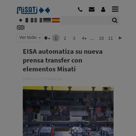
Ver todo
1
2
3
4
...
10
11
EISA automatiza su nueva
prensa transfer con
elementos Misati
2020-01-13
|
Productos