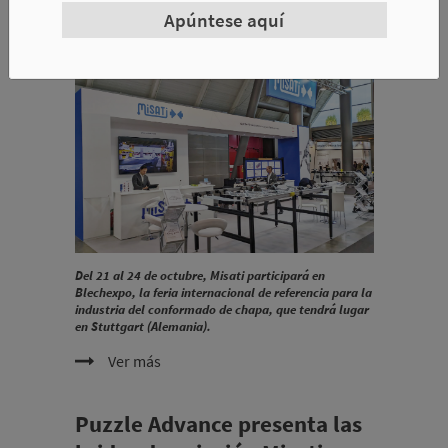
2025
Apúntese aquí
2025-10-02
|
Empresa
Del 21 al 24 de octubre, Misati participará en
Blechexpo, la feria internacional de referencia para la
industria del conformado de chapa, que tendrá lugar
en Stuttgart (Alemania).
Ver más
Puzzle Advance presenta las