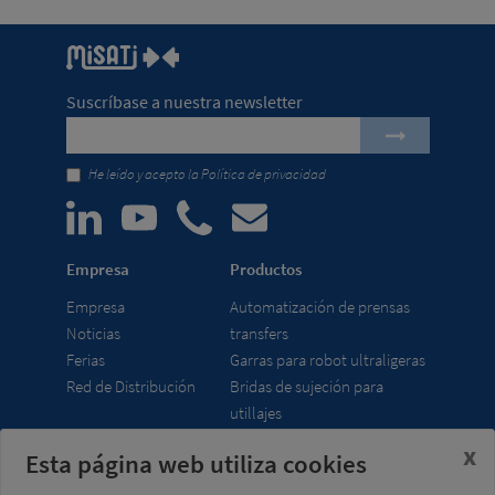
Suscríbase a nuestra newsletter
He leído y acepto la
Política de privacidad
Empresa
Productos
Empresa
Automatización de prensas
Noticias
transfers
Ferias
Garras para robot ultraligeras
Red de Distribución
Bridas de sujeción para
utillajes
x
Esta página web utiliza cookies
Misati S.L.
Horario
Av. de la Riera, 15
lunes a viernes