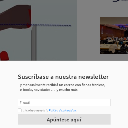
Suscríbase a nuestra newsletter
y mensualmente recibirá un correo con fichas técnicas,
e-books, novedades … ¡y mucho más!
dores de chapas con prensas transfers:
He leído y acepto la
Política de privacidad
.
Apúntese aquí