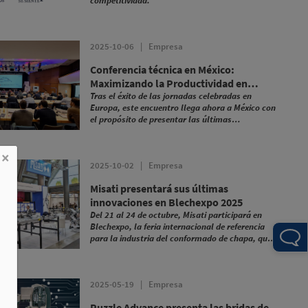
competitividad.
2025-10-06
|
Empresa
Conferencia técnica en México:
Maximizando la Productividad en
Prensas Transfer
Tras el éxito de las jornadas celebradas en
Europa, este encuentro llega ahora a México con
el propósito de presentar las últimas
innovaciones en estampación transfer.
×
2025-10-02
|
Empresa
Misati presentará sus últimas
innovaciones en Blechexpo 2025
Del 21 al 24 de octubre, Misati participará en
Blechexpo, la feria internacional de referencia
para la industria del conformado de chapa, que
tendrá lugar en Stuttgart (Alemania).
2025-05-19
|
Empresa
Puzzle Advance presenta las bridas de