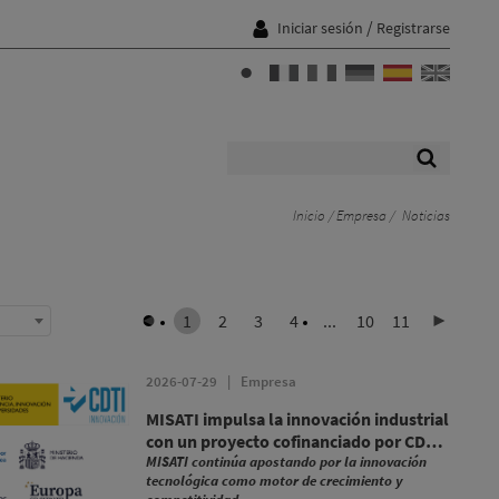
/
Iniciar sesión
Registrarse
Inicio
Empresa
Noticias
1
2
3
4
...
10
11
2026-07-29
|
Empresa
MISATI impulsa la innovación industrial
con un proyecto cofinanciado por CDTI
y los fondos FEDER
MISATI continúa apostando por la innovación
tecnológica como motor de crecimiento y