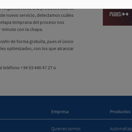
xhaustiva de los troqueles transfer.
r negativamente a la productividad de
este nuevo servicio, detectamos cuáles
 etapa temprana del proceso nos
r minuto con la chapa.
ansfer
de forma gratuita, pues el único
les optimizados, con los que alcanzar
 teléfono +34 93 440 47 27 o
Empresa
Productos
Quienes somos
Automatizac