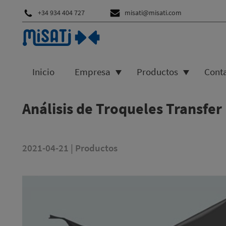
+34 934 404 727
misati@misati.com
Inicio
Empresa
Productos
Cont
Análisis de Troqueles Transfer
2021-04-21
|
Productos