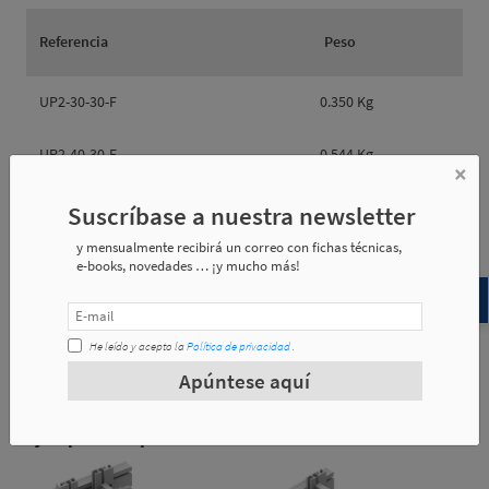
Referencia
Peso
UP2-30-30-F
0.350 Kg
UP2-40-30-F
0.544 Kg
×
Suscríbase a nuestra newsletter
y mensualmente recibirá un correo con fichas técnicas,
e-books, novedades … ¡y mucho más!
Referencia
øA
øB
e1
UP2-30-30-F
30
30
45
He leído y acepto la
Política de privacidad
.
Apúntese aquí
UP2-40-30-F
40
30
35
Ejemplos de aplicación