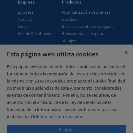
Empresa
Productos
Empresa
Automatización de prensas
Noticias
transfers
Ferias
Garras para robot ultraligeras
Red de Distribución
Bridas de sujeción para
utillajes
x
Esta página web utiliza cookies
Misati S.L.
Horario
Av. de la Riera, 15
lunes a viernes
Esta página web únicamente utiliza cookies que permiten el
08960 Sant Just
7:00 - 15:00 h (UTC+01:00)
funcionamiento y la prestación de los servicios ofrecidos en
Desvern
Barcelona - España
la misma y en su caso cookies propias con la única finalidad
de medir las audiencias de esta y, por tanto, consideradas
exentas de consentimiento. Por ello, no se requiere, de
acuerdo con el artículo 22 de la Ley de Servicios de la
Sociedad de la Información, su consentimiento para su
+34 934 404 727
instalación.
Obtener más información
misati@misati.com
Aceptar
Con el apoyo de ACCIÓ
-
Proyecto impulsado con