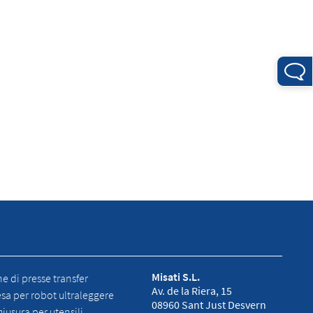
Misati S.L.
 di presse transfer
Av. de la Riera, 15
esa per robot ultraleggere
08960 Sant Just Desvern
hiusura per utensili