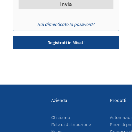
Invia
Hai dimenticato la password?
Registrati in Misati
Azienda
Prodotti
Chi siamo
Automazione
Rete di distribuzione
Pinze di pr
News
Gruppi di c