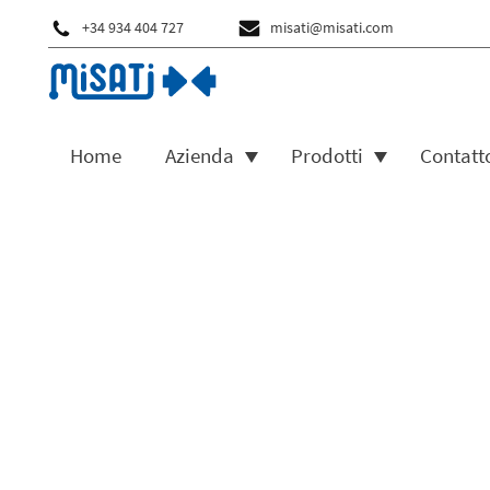
+34 934 404 727
misati@misati.com
Home
Azienda
Prodotti
Contatt