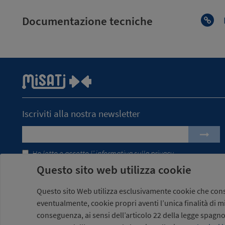
Documentazione tecniche
Iscriviti alla nostra newsletter
Ho letto e accetto l’
informativa sulla privacy
Questo sito web utilizza cookie
Questo sito Web utilizza esclusivamente cookie che conse
eventualmente, cookie propri aventi l’unica finalità di m
conseguenza, ai sensi dell’articolo 22 della legge spagno
Misati S.L. Tutti i diritti riservati
/
Avviso legale
/
informativa sul