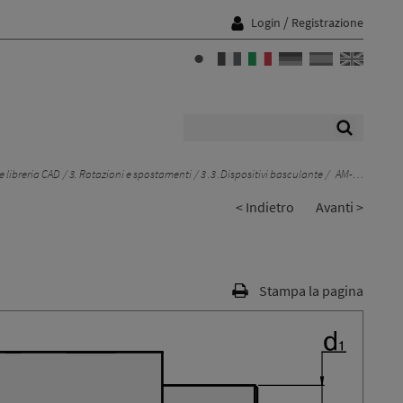
/
Login
Registrazione
 libreria CAD
3. Rotazioni e spostamenti
3 .3 .Dispositivi basculante
AM-…
< Indietro
Avanti >
Stampa la pagina