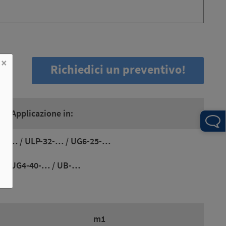
×
Richiedici un preventivo!
Applicazione in:
32-… / ULP-32-… / UG6-25-…
UG4-40-… / UB-…
m1