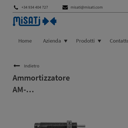
+34 934 404 727
misati@misati.com
Home
Azienda
Prodotti
Contatt
Indietro
Ammortizzatore
AM-…