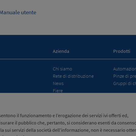
Manuale utente
Azienda
Prodotti
Chi siamo
Automazione
Rete di distribuzione
Pinze di pr
News
Gruppi di c
Fiere
ntono il funzionamento e l’erogazione dei servizi ivi offerti ed,
isurare il pubblico che, pertanto, si considerano esenti da consenso
la sui servizi della società dell'informazione, non è necessario otten
la privacy
/
Informativa sui cookie