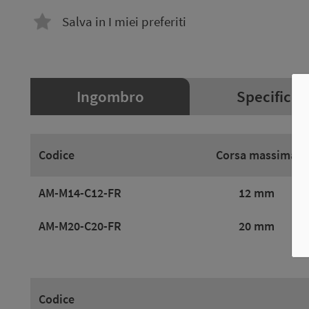
Salva in I miei preferiti
Ingombro
Specifiche
Codice
Corsa massima
AM-M14-C12-FR
12 mm
AM-M20-C20-FR
20 mm
Codice