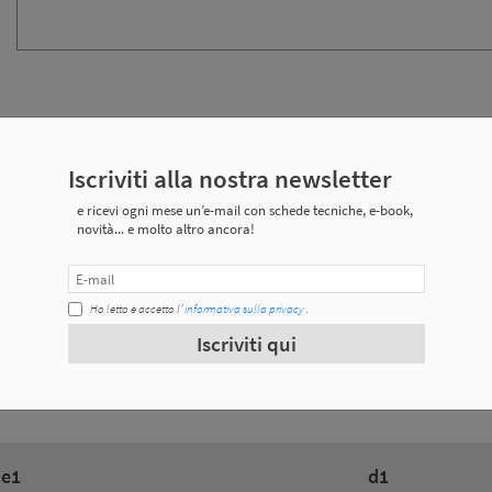
 tecniche
Iscriviti alla nostra newsletter
e ricevi ogni mese un’e-mail con schede tecniche, e-book,
novità... e molto altro ancora!
Peso
0.074 Kg
ULC-
Ho letto e accetto l’
informativa sulla privacy
.
Iscriviti qui
0.195 Kg
e1
d1