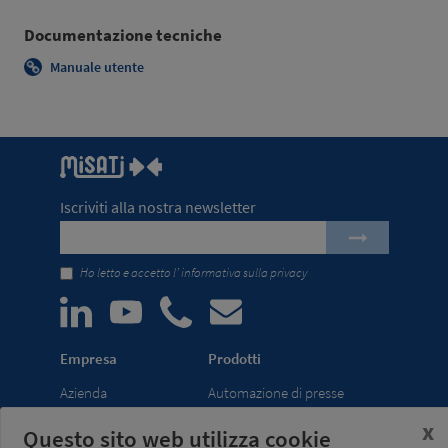
Documentazione tecniche
Manuale utente
Iscriviti alla nostra newsletter
Ho letto e accetto l’
informativa sulla privacy
Empresa
Prodotti
Azienda
Automazione di presse
News
transfer
x
Questo sito web utilizza cookie
Fiere
Pinze di presa per robot