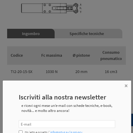
Ingombro
Specifiche tecniche
Consumo
Codice
Fc massima
Ø pistone
pneumatico
TI2-20-15-SX
1030 N
20 mm
16 cm3
×
TI2-20-30-SX
1030 N
20 mm
16 cm3
Iscriviti alla nostra newsletter
TI2-20-60-SX
1030 N
20 mm
16 cm3
e ricevi ogni mese un’e-mail con schede tecniche, e-book,
novità... e molto altro ancora!
Codice
l1
l2
l3
Ho letto e accetto l’
informativa sulla privacy
.