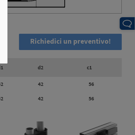
Richiedici un preventivo!
d1
d2
c1
52
42
56
52
42
56