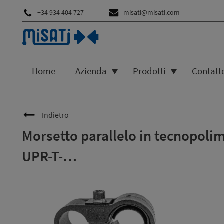
+34 934 404 727
misati@misati.com
Home
Azienda
Prodotti
Contatt
Indietro
Morsetto parallelo in tecnopolim
UPR-T-…