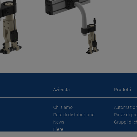
Azienda
Prodotti
Chi siamo
Automazione
Rete di distribuzione
Pinze di pr
News
Gruppi di c
Fiere