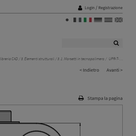
/
Login
Registrazione
libreria CAD
3. Elementi strutturali
3 .1 .Morsetti in tecnopolimero
UPR-T-…
< Indietro
Avanti >
Stampa la pagina