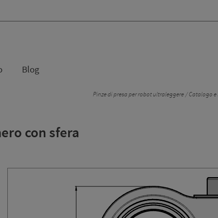
o
Blog
Pinze di presa per robot ultraleggere
Catalogo e 
ero con sfera