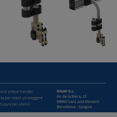
Misati S.L.
 di presse transfer
Av. de la Riera, 15
esa per robot ultraleggere
08960 Sant Just Desvern
hiusura per utensili
Barcellona - Spagna
Orario: