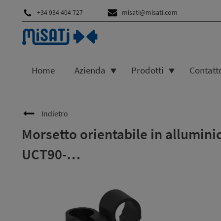
+34 934 404 727
misati@misati.com
Home
Azienda
Prodotti
Contatt
Indietro
Morsetto orientabile in alluminio
UCT90-…