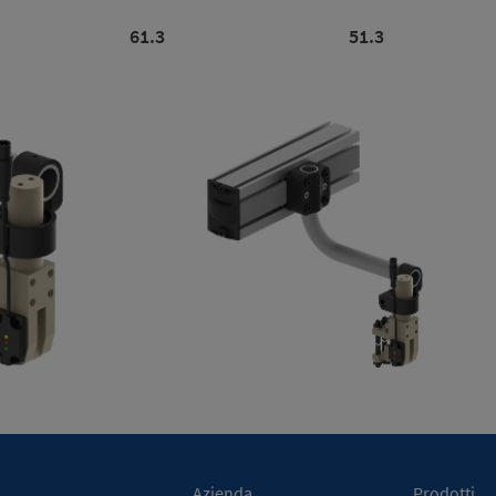
61.3
51.3
Azienda
Prodotti