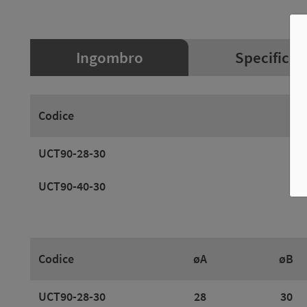
Ingombro
Specifiche
Codice
UCT90-28-30
UCT90-40-30
Codice
øA
øB
UCT90-28-30
28
30