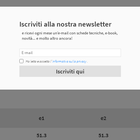
Iscriviti alla nostra newsletter
 tecniche
e ricevi ogni mese un’e-mail con schede tecniche, e-book,
novità... e molto altro ancora!
Peso
Ho letto e accetto l’
informativa sulla privacy
.
0.18 Kg
Iscriviti qui
0.22 Kg
e1
e2
51.3
51.3