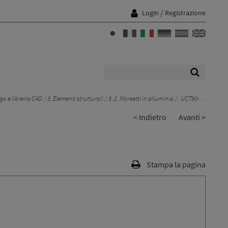
/
Login
Registrazione
o e libreria CAD
3. Elementi strutturali
3 .2 .Morsetti in alluminio
UCT90-…
< Indietro
Avanti >
Stampa la pagina