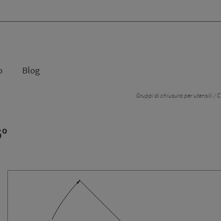
o
Blog
Gruppi di chiusura per utensili
C
5º