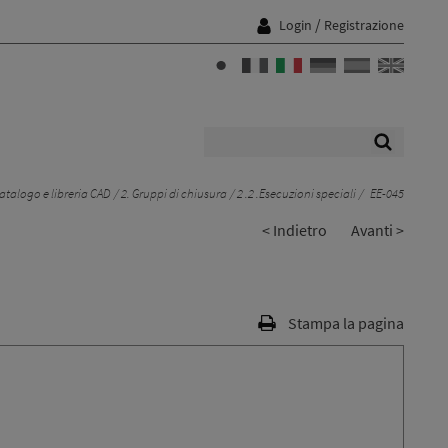
/
Login
Registrazione
atalogo e libreria CAD
2. Gruppi di chiusura
2 .2 .Esecuzioni speciali
EE-045
< Indietro
Avanti >
Stampa la pagina