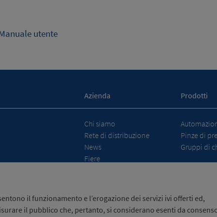
Manuale utente
Azienda
Prodotti
Chi siamo
Automazione
Rete di distribuzione
Pinze di pr
News
Gruppi di c
Fiere
ntono il funzionamento e l’erogazione dei servizi ivi offerti ed,
isurare il pubblico che, pertanto, si considerano esenti da consenso