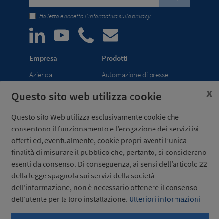
Ho letto e accetto l’
informativa sulla privacy
Empresa
Prodotti
Azienda
Automazione di presse
News
transfer
x
Questo sito web utilizza cookie
Fiere
Pinze di presa per robot
Rete di
ultraleggere
Questo sito Web utilizza esclusivamente cookie che
distribuzione
Gruppi di chiusura per utensili
consentono il funzionamento e l’erogazione dei servizi ivi
offerti ed, eventualmente, cookie propri aventi l’unica
Misati S.L.
Orario:
finalità di misurare il pubblico che, pertanto, si considerano
Av. de la Riera, 15
Da lunedì a venerdì,
esenti da consenso. Di conseguenza, ai sensi dell’articolo 22
08960 Sant Just
dalle 7:00 alle 15:00
della legge spagnola sui servizi della società
Desvern
(UTC+01:00)
Barcellona - Spagna
dell'informazione, non è necessario ottenere il consenso
dell’utente per la loro installazione.
Ulteriori informazioni
+34 934 404 727