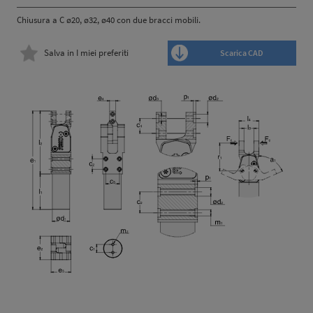
Chiusura a C ø20, ø32, ø40 con due bracci mobili.
Salva in I miei preferiti
Scarica CAD