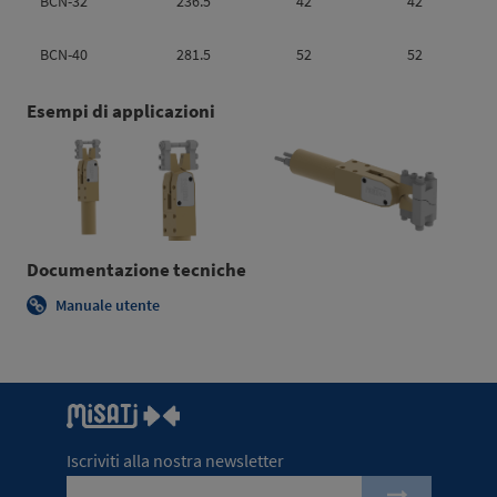
BCN-32
236.5
42
42
BCN-40
281.5
52
52
Esempi di applicazioni
Documentazione tecniche
Manuale utente
Iscriviti alla nostra newsletter