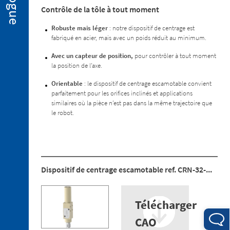
2. 2.
Contrôle de la tôle à tout moment
Mini-
brides
Robuste mais léger
: notre dispositif de centrage est
pour
fabriqué en acier, mais avec un poids réduit au minimum.
emboutissage
Avec un capteur de position,
pour contrôler à tout moment
à
la position de l’axe.
chaud
2. 3.
Orientable
: le dispositif de centrage escamotable convient
Presseurs
parfaitement pour les orifices inclinés et applications
similaires où la pièce n’est pas dans la même trajectoire que
2. 4.
le robot.
Capteurs
2. 5.
Ventouses
2. 6.
Dispositif
Dispositif de centrage escamotable ref. CRN-32-...
de
centrage
escamotable
Télécharger
2. 7.
CAO
Pièces