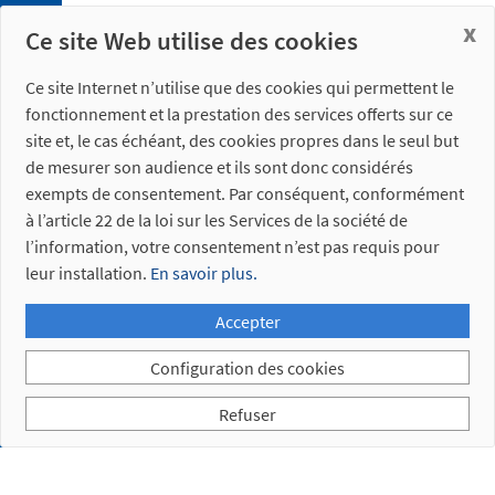
aluminium
x
Ce site Web utilise des cookies
3. 5.
Profils
Ce site Internet n’utilise que des cookies qui permettent le
fonctionnement et la prestation des services offerts sur ce
site et, le cas échéant, des cookies propres dans le seul but
de mesurer son audience et ils sont donc considérés
exempts de consentement. Par conséquent, conformément
à l’article 22 de la loi sur les Services de la société de
4. 1.
l’information, votre consentement n’est pas requis pour
Connexions
leur installation.
En savoir plus.
électriques
4. 2.
Accepter
Connexions
pneumatiques
Configuration des cookies
Refuser