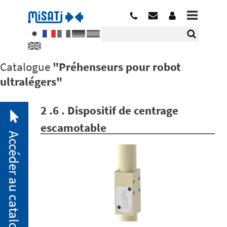
Catalogue
"Préhenseurs pour robot
ultralégers"
2 .6 . Dispositif de centrage
escamotable
Accéder au catalogue
2. 1.
Mini-
brides
pneumatiques