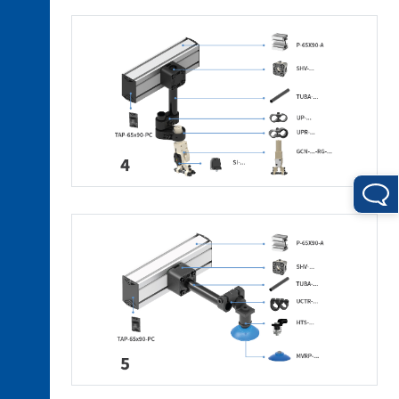
de
rechange
3. 1.
Raccords
en
technopolymère
3. 2.
Raccords
en
aluminium
3. 3.
Supports
en
technopolymère
3. 4.
Tubes
en