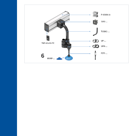
aluminium
3. 5.
Profils
4. 1.
Connexions
électriques
4. 2.
Connexions
pneumatiques