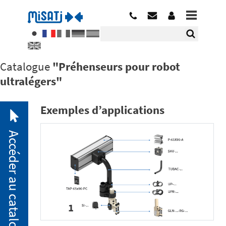
Catalogue
"Préhenseurs pour robot
ultralégers"
Exemples d’applications
Accéder au catalogue
2. 1.
Mini-
brides
pneumatiques