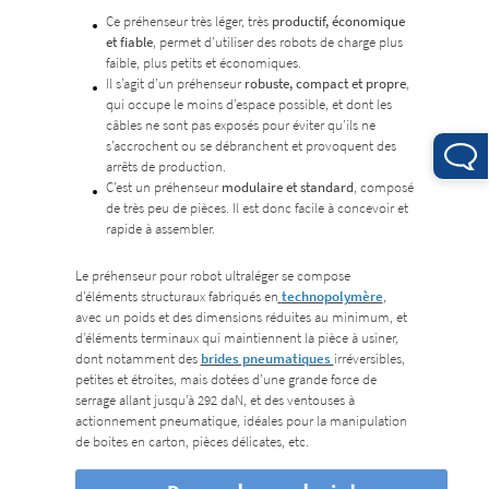
Ce préhenseur très léger, très
productif, économique
et fiable
, permet d’utiliser des robots de charge plus
faible, plus petits et économiques.
Il s’agit d’un préhenseur
robuste, compact et propre
,
qui occupe le moins d’espace possible, et dont les
câbles ne sont pas exposés pour éviter qu’ils ne
s’accrochent ou se débranchent et provoquent des
arrêts de production.
C’est un préhenseur
modulaire et standard
, composé
de très peu de pièces. Il est donc facile à concevoir et
rapide à assembler.
Le préhenseur pour robot ultraléger se compose
d’éléments structuraux fabriqués en
technopolymère
,
avec un poids et des dimensions réduites au minimum, et
d’éléments terminaux qui maintiennent la pièce à usiner,
dont notamment des
brides pneumatiques
irréversibles,
petites et étroites, mais dotées d’une grande force de
serrage allant jusqu’à 292 daN, et des ventouses à
actionnement pneumatique, idéales pour la manipulation
de boites en carton, pièces délicates, etc.