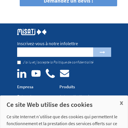
Demandez un devis !
Inscrivez-vous à notre infolettre
J’ai lu et j’accepte la
Politique de confidentialité
Empresa
Produits
Entreprise
Automatisation de presses
x
Ce site Web utilise des cookies
Actualités
transfert
Salons
Préhenseurs pour robot
Ce site Internet n’utilise que des cookies qui permettent le
Réseau de
ultralégers
fonctionnement et la prestation des services offerts sur ce
distribution
Brides de serrage pour outils