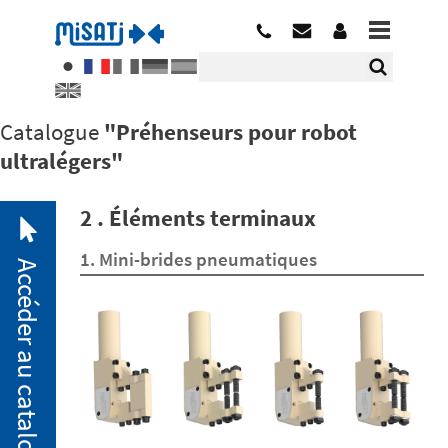
Catalogue
"Préhenseurs pour robot
ultralégers"
2 . Éléments terminaux
1. Mini-brides pneumatiques
Accéder au catalogue
2. 1.
Mini-
brides
pneumatiques