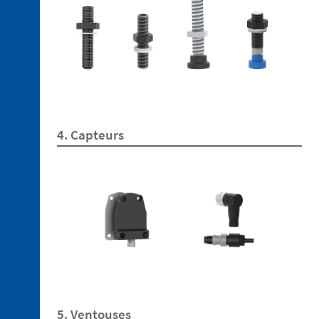
de
rechange
3. 1.
Raccords
en
4. Capteurs
technopolymère
3. 2.
Raccords
en
aluminium
3. 3.
Supports
en
technopolymère
3. 4.
Tubes
5. Ventouses
en