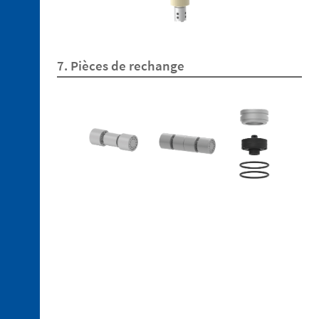
5. 1.
Plaques
de
fixation
7. Pièces de rechange
5. 2.
Baïonnette
Références
obsolètes