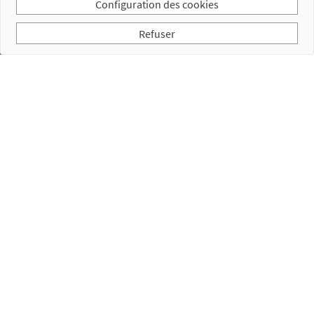
Configuration des cookies
Refuser
Inscrivez-vous à notre infolettre
J’ai lu et j’accepte la
Politique de confidentialité