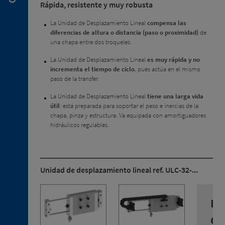
neumáticas
Rápida, resistente y muy robusta
2. 2.
La Unidad de Desplazamiento Lineal
compensa las
Palas
diferencias de altura o distancia (paso o proximidad)
de
de
una chapa entre dos troqueles.
centraje
La Unidad de Desplazamiento Lineal
es muy rápida y no
2. 3.
incrementa el tiempo de ciclo
, pues actúa en el mismo
Pisadores
paso de la transfer.
2. 4.
Sensores
La Unidad de Desplazamiento Lineal
tiene una larga vida
de
útil
: está preparada para soportar el peso e inercias de la
señal
chapa, pinza y estructura. Va equipada con amortiguadores
hidráulicos regulables.
2. 5.
Recambios
Unidad de desplazamiento lineal ref. ULC-32-...
3. 1.
De
Unidades
de
CA
giro