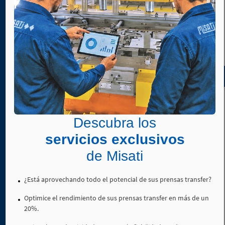
4. 3.
Uniones
de
Sensor de posición para unidades lineales y de
acero
giro ref. SMT-…
4. 4.
Tubos
Descargar
4. 5.
Soportes
CAD
de
tecnopolímero
4. 6.
Descubra los
Soportes
Regulador de caudal ref. REG-…
de
servicios exclusivos
aluminio
de Misati
4. 7.
Descargar
Soportes
de
¿Está aprovechando todo el potencial de sus prensas transfer?
CAD
acero
Optimice el rendimiento de sus prensas transfer en más de un
4. 8.
20%.
Perfiles