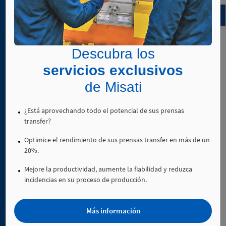
3. 2.
Unidades
de
desplazamiento
Descubra los
lineal
3. 3.
servicios exclusivos
Unidades
de Misati
basculantes
¿Está aprovechando todo el potencial de sus prensas
transfer?
4. 1.
Optimice el rendimiento de sus prensas transfer en más de un
Uniones
20%.
de
tecnopolímero
Mejore la productividad, aumente la fiabilidad y reduzca
incidencias en su proceso de producción.
4. 2.
Uniones
de
Más información
aluminio