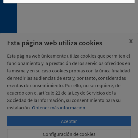
4. 3.
Uniones
de
acero
4. 4.
Tubos
x
Esta página web utiliza cookies
4. 5.
Soportes
de
Esta página web únicamente utiliza cookies que permiten el
tecnopolímero
funcionamiento y la prestación de los servicios ofrecidos en
la misma y en su caso cookies propias con la única finalidad
4. 6.
Soportes
de medir las audiencias de esta y, por tanto, consideradas
de
exentas de consentimiento. Por ello, no se requiere, de
aluminio
acuerdo con el artículo 22 de la Ley de Servicios de la
4. 7.
Sociedad de la Información, su consentimiento para su
Soportes
instalación.
Obtener más información
de
acero
Aceptar
4. 8.
Perfiles
Configuración de cookies