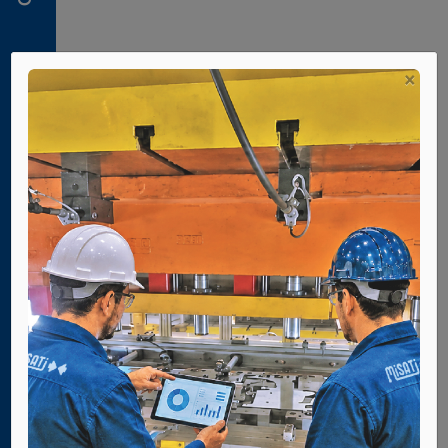
neumáticas
2. 2.
Palas
de
×
centraje
2. 3.
Pisadores
2. 4.
Sensores
de
señal
2. 5.
Recambios
3. 1.
Unidades
de
giro