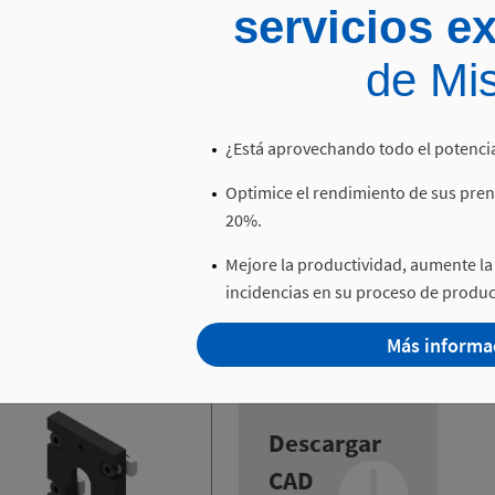
servicios e
de Mis
ca de amarre a la barra transfer ref. PBPT-…
¿Está aprovechando todo el potencia
Descargar
Optimice el rendimiento de sus pren
CAD
20%.
Mejore la productividad, aumente la 
incidencias en su proceso de produc
Más informa
ca de amarre a la barra transfer ref. PBPA-…
Descargar
CAD