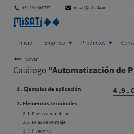
+34 934 404 727
misati@misati.com
Inicio
Empresa
Productos
Cont
Volver
Catálogo
"Automatización de P
1 . Ejemplos de aplicación
4 .9 .
2. Elementos terminales
2. 1. Pinzas neumáticas
2. 2. Palas de centraje
2. 3. Pisadores