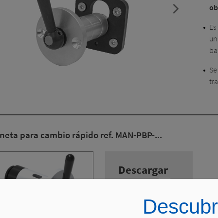
ob
Es
un
ba
Se
tra
neta para cambio rápido ref. MAN-PBP-...
Descargar
CAD
Descubr