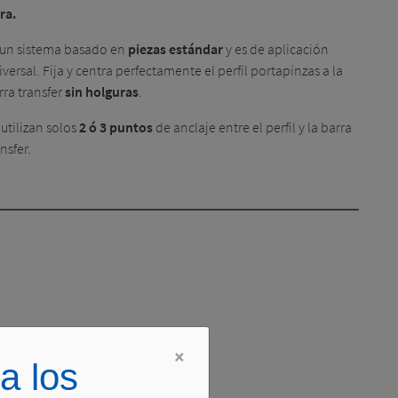
ra
.
 un sistema basado en
piezas estándar
y es de aplicación
iversal. Fija y centra perfectamente el perfil portapinzas a la
rra transfer
sin holguras
.
 utilizan solos
2 ó 3 puntos
de anclaje entre el perfil y la barra
nsfer.
×
a los