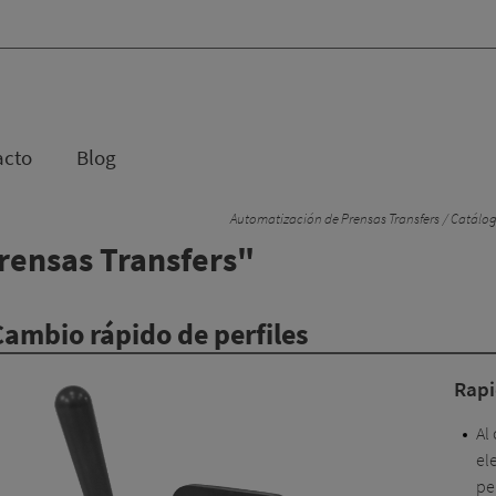
acto
Blog
Automatización de Prensas Transfers
Catálog
rensas Transfers"
 Cambio rápido de perfiles
Rapi
Al
el
pe