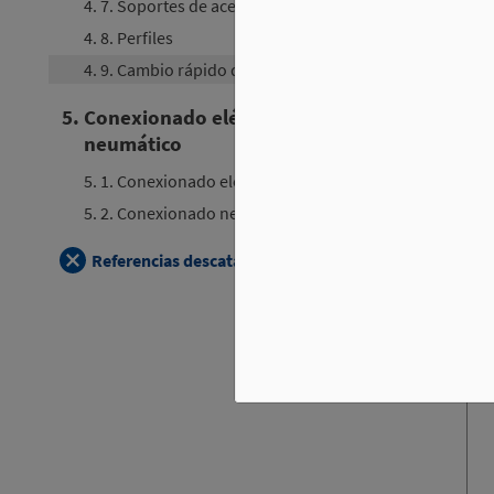
4. 7. Soportes de acero
4. 8. Perfiles
4. 9. Cambio rápido de perfiles
Pla
5. Conexionado eléctrico y
neumático
5. 1. Conexionado eléctrico
5. 2. Conexionado neumático
Referencias descatalogadas
Pla