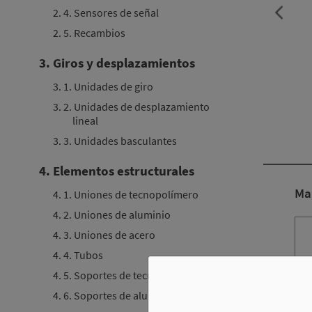
2. 4. Sensores de señal
2. 5. Recambios
3. Giros y desplazamientos
3. 1. Unidades de giro
3. 2. Unidades de desplazamiento
lineal
3. 3. Unidades basculantes
4. Elementos estructurales
Ma
4. 1. Uniones de tecnopolímero
4. 2. Uniones de aluminio
4. 3. Uniones de acero
4. 4. Tubos
4. 5. Soportes de tecnopolímero
4. 6. Soportes de aluminio