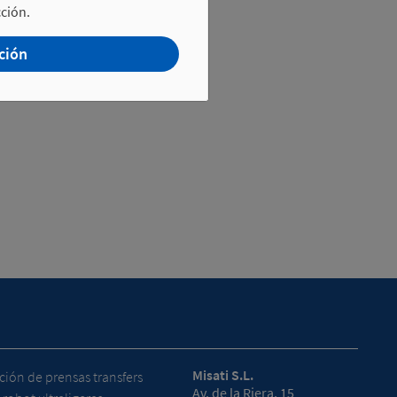
ción.
ción
Misati S.L.
ión de prensas transfers
Av. de la Riera, 15