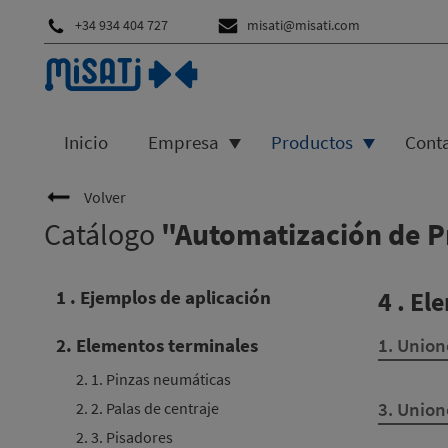
+34 934 404 727
misati@misati.com
Inicio
Empresa
Productos
Cont
Volver
Catálogo
"Automatización de P
1 . Ejemplos de aplicación
4 . El
2. Elementos terminales
1. Union
2. 1. Pinzas neumáticas
3. Union
2. 2. Palas de centraje
2. 3. Pisadores