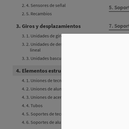
2. 4. Sensores de señal
5. Sopor
2. 5. Recambios
7. Sopor
3. Giros y desplazamientos
3. 1. Unidades de giro
8. Perfil
3. 2. Unidades de desplazamiento
lineal
3. 3. Unidades basculantes
4. Elementos estructurales
4. 1. Uniones de tecnopolímero
4. 2. Uniones de aluminio
4. 3. Uniones de acero
4. 4. Tubos
4. 5. Soportes de tecnopolímero
4. 6. Soportes de aluminio