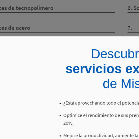
tes de tecnopolímero
6. S
tes de acero
7.
es
9. C
Descubr
servicios e
de Mis
¿Está aprovechando todo el potencia
Optimice el rendimiento de sus pren
20%.
Mejore la productividad, aumente la 