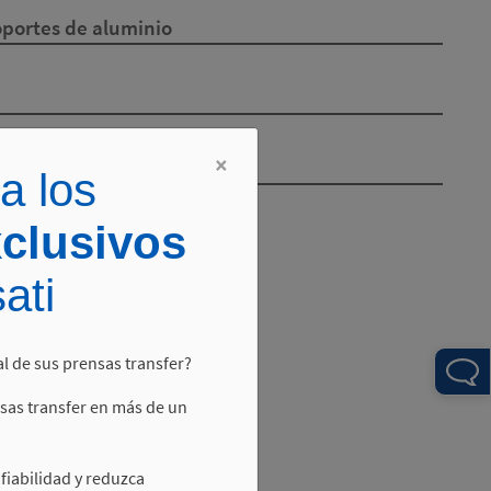
oportes de aluminio
×
ambio rápido de perfiles
a los
xclusivos
ati
l de sus prensas transfer?
sas transfer en más de un
fiabilidad y reduzca