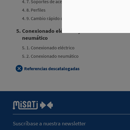
4. 7. Soportes de acero
4. 8. Perfiles
4. 9. Cambio rápido de perfiles
5. Conexionado eléctrico y
neumático
5. 1. Conexionado eléctrico
5. 2. Conexionado neumático
Referencias descatalogadas
Suscríbase a nuestra newsletter