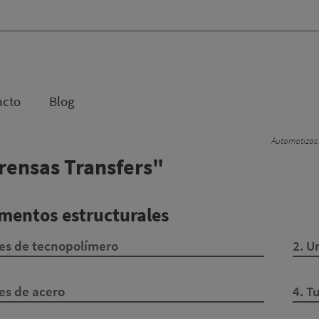
acto
Blog
Automatizaci
rensas Transfers"
ementos estructurales
es de tecnopolímero
2. U
es de acero
4. T