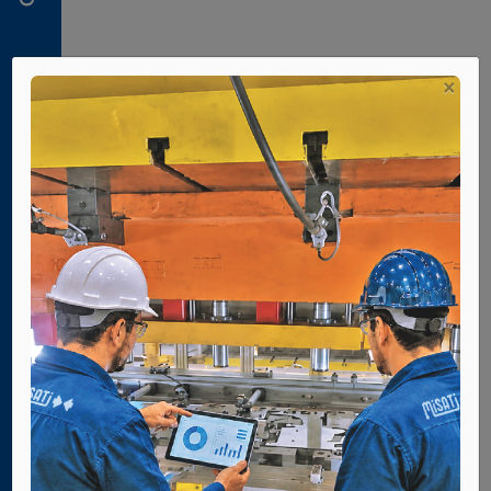
neumáticas
2. 2.
Palas
de
×
centraje
2. 3.
Pisadores
2. 4.
Sensores
de
señal
2. 5.
Recambios
3. 1.
Unidades
de
giro