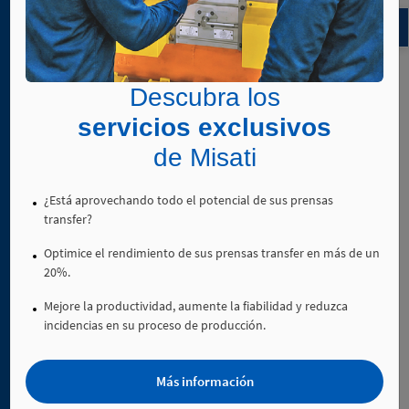
3. 2.
Unidades
de
desplazamiento
Descubra los
lineal
3. 3.
servicios exclusivos
Unidades
de Misati
basculantes
¿Está aprovechando todo el potencial de sus prensas
transfer?
4. 1.
Optimice el rendimiento de sus prensas transfer en más de un
Uniones
20%.
de
tecnopolímero
Mejore la productividad, aumente la fiabilidad y reduzca
incidencias en su proceso de producción.
4. 2.
Uniones
de
Más información
aluminio