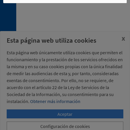
4. 3.
Uniones
de
acero
4. 4.
Tubos
x
Esta página web utiliza cookies
4. 5.
Soportes
de
Esta página web únicamente utiliza cookies que permiten el
tecnopolímero
funcionamiento y la prestación de los servicios ofrecidos en
la misma y en su caso cookies propias con la única finalidad
4. 6.
Soportes
de medir las audiencias de esta y, por tanto, consideradas
de
exentas de consentimiento. Por ello, no se requiere, de
aluminio
acuerdo con el artículo 22 de la Ley de Servicios de la
4. 7.
Sociedad de la Información, su consentimiento para su
Soportes
instalación.
Obtener más información
de
acero
Aceptar
4. 8.
Perfiles
Configuración de cookies