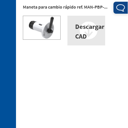
Maneta para cambio rápido ref. MAN-PBP-...
3. 1.
Uniones
Descargar
de
tecnopolímero
CAD
3. 2.
Uniones
de
aluminio
3. 3.
Soportes
de
tecnopolímero
3. 4.
Tubos
de
aluminio
3. 5.
Perfiles