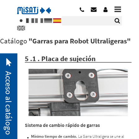
Catálogo
"Garras para Robot Ultraligeras"
5 .1 . Placa de sujeción
Acceso al catálogo
2. 1.
Sistema de cambio rápido de garras
Minibridas
neumáticas
Mínimo tiempo de cambio.
La Garra Ultraligera se une al