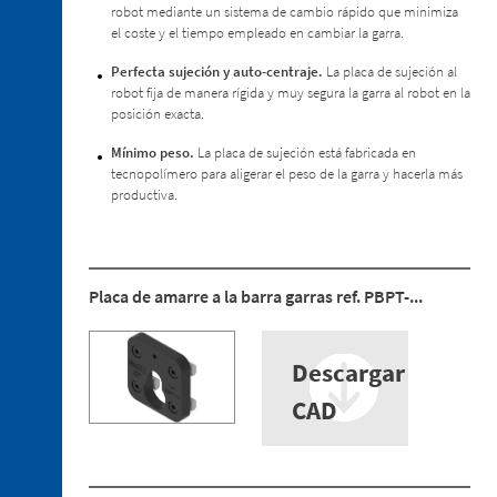
robot mediante un sistema de cambio rápido que minimiza
2. 2.
el coste y el tiempo empleado en cambiar la garra.
Minibridas
especiales
Perfecta sujeción y auto-centraje.
La placa de sujeción al
para
robot fija de manera rígida y muy segura la garra al robot en la
Estampación
posición exacta.
en
Caliente
Mínimo peso.
La placa de sujeción está fabricada en
tecnopolímero para aligerar el peso de la garra y hacerla más
2. 3.
productiva.
Pisadores
2. 4.
Sensores
2. 5.
Placa de amarre a la barra garras ref. PBPT-...
Ventosas
2. 6.
Centrador
Descargar
retráctil
CAD
2. 7.
Recambios