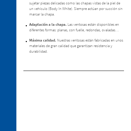
sujetar piezas delicadas como las chapas vistas de la piel de
2. 2.
un vehículo (Body In White). Siempre actúan por succión sin
Minibridas
marcar la chapa.
especiales
para
Adaptación a la chapa.
Las ventosas están disponibles en
Estampación
diferentes formas: planas, con fuelle, redondas, ovaladas…
en
Caliente
Máxima calidad.
Nuestras ventosas están fabricadas en unos
materiales de gran calidad que garantizan resistencia y
2. 3.
durabilidad.
Pisadores
2. 4.
Sensores
2. 5.
Ventosas
2. 6.
Centrador
retráctil
2. 7.
Recambios