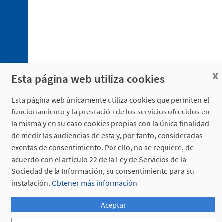
4. 1.
x
Conexionado
Esta página web utiliza cookies
eléctrico
4. 2.
Esta página web únicamente utiliza cookies que permiten el
Conexionado
funcionamiento y la prestación de los servicios ofrecidos en
neumático
la misma y en su caso cookies propias con la única finalidad
de medir las audiencias de esta y, por tanto, consideradas
exentas de consentimiento. Por ello, no se requiere, de
acuerdo con el artículo 22 de la Ley de Servicios de la
Sociedad de la Información, su consentimiento para su
instalación.
Obtener más información
5. 1.
Placa
Aceptar
de
sujeción