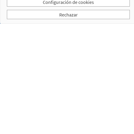
Configuración de cookies
5. 2.
Bayoneta
Rechazar
Referencias
descatalogadas
Suscríbase a nuestra newsletter
He leído y acepto la
Política de privacidad
Empresa
Productos