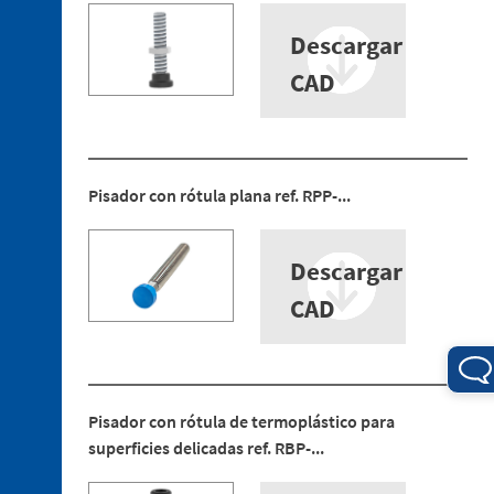
Descargar
CAD
4. 1.
Conexionado
eléctrico
Pisador con rótula plana ref. RPP-...
4. 2.
Conexionado
neumático
Descargar
CAD
Pisador con rótula de termoplástico para
5. 1.
Placa
superficies delicadas ref. RBP-...
de
sujeción