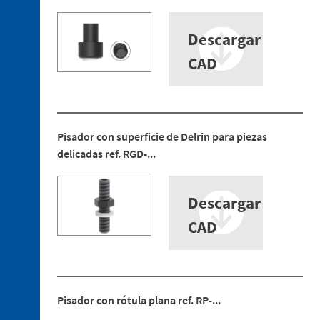
Descargar
3. 1.
Uniones
CAD
de
tecnopolímero
3. 2.
Uniones
de
Pisador con superficie de Delrin para piezas
aluminio
delicadas ref. RGD-...
3. 3.
Soportes
de
Descargar
tecnopolímero
CAD
3. 4.
Tubos
de
aluminio
3. 5.
Pisador con rótula plana ref. RP-...
Perfiles