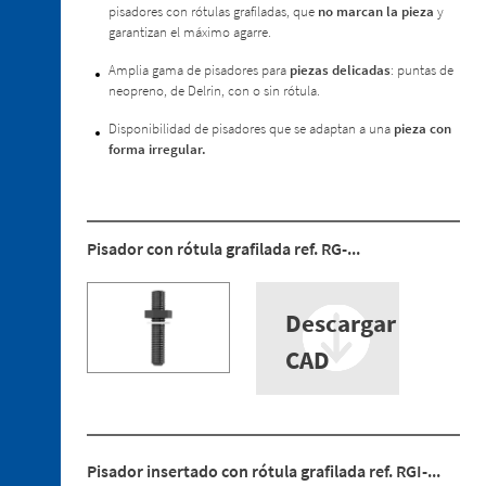
pisadores con rótulas grafiladas, que
no marcan la pieza
y
2. 2.
garantizan el máximo agarre.
Minibridas
especiales
Amplia gama de pisadores para
piezas delicadas
: puntas de
para
neopreno, de Delrin, con o sin rótula.
Estampación
en
Disponibilidad de pisadores que se adaptan a una
pieza con
Caliente
forma irregular.
2. 3.
Pisadores
2. 4.
Pisador con rótula grafilada ref. RG-...
Sensores
2. 5.
Ventosas
Descargar
2. 6.
CAD
Centrador
retráctil
2. 7.
Recambios
Pisador insertado con rótula grafilada ref. RGI-...