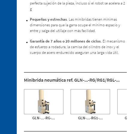
perfecta sujeción de la pieza, incluso si el robot se acelera a 2
2. 2.
g
Minibridas
especiales
Pequeñas y estrechas
. Las minibridas tienen mínimas
para
dimensiones para que la garra ocupe el mínimo espacio y
Estampación
entre y salga del utillaje con más facilidad.
en
Caliente
Garantía de 7 años o 20 millones de ciclos
. El mecanismo
de esfuerzo a rodadura, la camisa del cilindro de inox y el
2. 3.
cuerpo de acero endurecido aseguran una larga vida útil.
Pisadores
2. 4.
Sensores
2. 5.
Minibrida neumática ref. GLN-...-RG/RG1/RGL-...
Ventosas
2. 6.
Centrador
retráctil
2. 7.
GLN-...-RG-...
GLN-...-RG1-...
GLN-.
Recambios