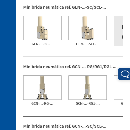
Minibrida neumática ref. GLN-...-SC/SCL-...
3. 1.
Uniones
De
de
tecnopolímero
CA
3. 2.
GLN-...-SC-...
GLN-...-SCL-...
Uniones
de
aluminio
3. 3.
Minibrida neumática ref. GCN-...-RG/RG1/RGL-...
Soportes
de
tecnopolímero
3. 4.
Tubos
de
GCN-...-RG-...
GCN-...-RG1-...
GCN-.
aluminio
3. 5.
Perfiles
Minibrida neumática ref. GCN-...-SC/SCL-...