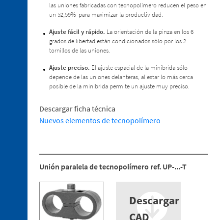
las uniones fabricadas con tecnopolímero reducen el peso en
2. 2.
un 52,59% para maximizar la productividad.
Minibridas
especiales
Ajuste fácil y rápido.
La orientación de la pinza en los 6
para
grados de libertad están condicionados sólo por los 2
Estampación
tornillos de las uniones.
en
Caliente
Ajuste preciso.
El ajuste espacial de la minibrida sólo
depende de las uniones delanteras, al estar lo más cerca
2. 3.
posible de la minibrida permite un ajuste muy preciso.
Pisadores
2. 4.
Descargar ficha técnica
Sensores
Nuevos elementos de tecnopolímero
2. 5.
Ventosas
2. 6.
Centrador
Unión paralela de tecnopolímero ref. UP-...-T
retráctil
2. 7.
Recambios
Descargar
CAD