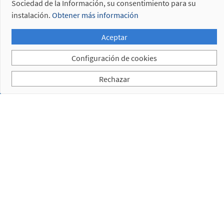
Sociedad de la Información, su consentimiento para su
5. 2.
instalación.
Obtener más información
Bayoneta
Aceptar
Referencias
descatalogadas
Configuración de cookies
Rechazar
Suscríbase a nuestra newsletter