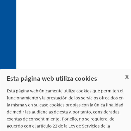
4. 1.
Conexionado
eléctrico
4. 2.
Conexionado
neumático
x
Esta página web utiliza cookies
Esta página web únicamente utiliza cookies que permiten el
funcionamiento y la prestación de los servicios ofrecidos en
la misma y en su caso cookies propias con la única finalidad
de medir las audiencias de esta y, por tanto, consideradas
5. 1.
exentas de consentimiento. Por ello, no se requiere, de
Placa
de
acuerdo con el artículo 22 de la Ley de Servicios de la
sujeción