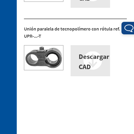
3. 1.
Uniones
de
Unión paralela de tecnopolímero con rótula ref.
tecnopolímero
UPR-...-T
3. 2.
Uniones
de
Descargar
aluminio
CAD
3. 3.
Soportes
de
tecnopolímero
3. 4.
Tubos
de
aluminio
3. 5.
Perfiles