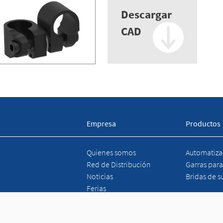
Descargar
CAD
Empresa
Productos
Quienes somos
Automatizac
Red de Distribución
Garras para
Noticias
Bridas de su
Ferias