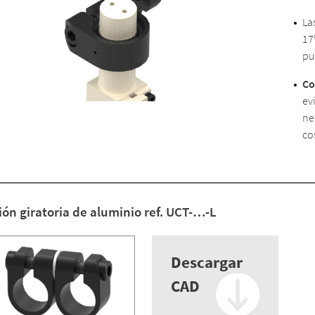
La
17
pu
Co
ev
ne
co
ón giratoria de aluminio ref. UCT-…-L
Descargar
CAD