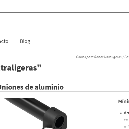
acto
Blog
Garras para Robot Ultraligeras
Cat
traligeras"
 Uniones de aluminio
Míni
Am
co
má