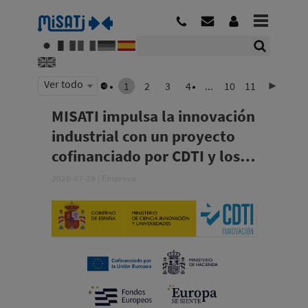
Ver todo
1
2
3
4
...
10
11
MISATI impulsa la innovación
industrial con un proyecto
cofinanciado por CDTI y los
fondos FEDER
2026-07-29
|
Empresa