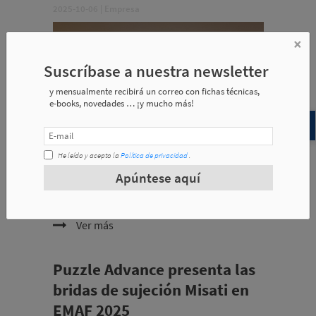
2025-10-06
|
Empresa
×
Suscríbase a nuestra newsletter
y mensualmente recibirá un correo con fichas técnicas,
e-books, novedades … ¡y mucho más!
He leído y acepto la
Política de privacidad
.
Tras el éxito de las jornadas celebradas en Europa,
Apúntese aquí
este encuentro llega ahora a México con el propósito
de presentar las últimas innovaciones en
estampación transfer.
Ver más
Puzzle Advance presenta las
bridas de sujeción Misati en
EMAF 2025