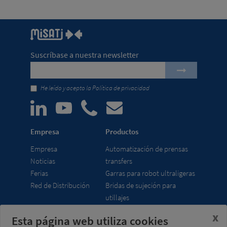
Suscríbase a nuestra newsletter
He leído y acepto la
Política de privacidad
Empresa
Productos
Empresa
Automatización de prensas
Noticias
transfers
Ferias
Garras para robot ultraligeras
Red de Distribución
Bridas de sujeción para
utillajes
x
Esta página web utiliza cookies
Misati S.L.
Horario