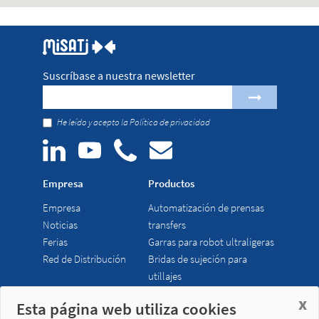
Suscríbase a nuestra newsletter
He leído y acepto la
Política de privacidad
Empresa
Productos
Empresa
Automatización de prensas
Noticias
transfers
Ferias
Garras para robot ultraligeras
Red de Distribución
Bridas de sujeción para
utillajes
x
Esta página web utiliza cookies
Misati S.L.
Horario