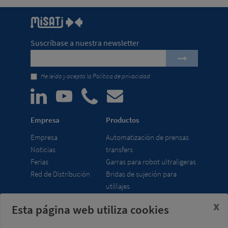
Suscríbase a nuestra newsletter
He leído y acepto la
Política de privacidad
Empresa
Productos
Empresa
Automatización de prensas
Noticias
transfers
Ferias
Garras para robot ultraligeras
Red de Distribución
Bridas de sujeción para
utillajes
x
Esta página web utiliza cookies
Misati S.L.
Horario
Av. de la Riera, 15
lunes a viernes