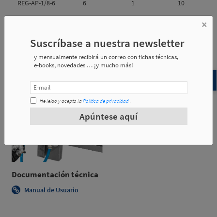
REG-AP-1/8-6
6
1
10
×
Suscríbase a nuestra newsletter
Referencia
d1
m1
y mensualmente recibirá un correo con fichas técnicas,
e-books, novedades … ¡y mucho más!
REG-AP-1/8-6
6
GAS 1/8
He leído y acepto la
Política de privacidad
.
Ejemplos de aplicación
Apúntese aquí
Documentación técnica
Manual de Usuario