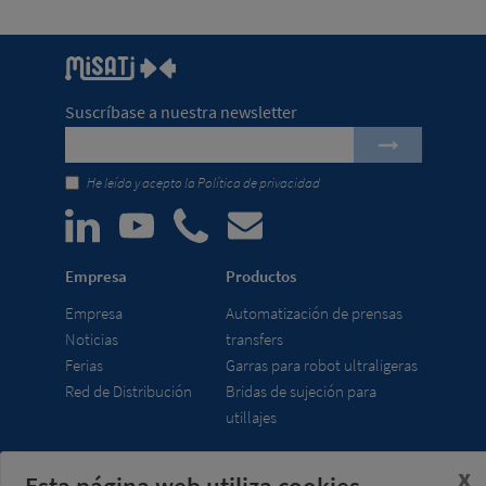
Suscríbase a nuestra newsletter
He leído y acepto la
Política de privacidad
Empresa
Productos
Empresa
Automatización de prensas
Noticias
transfers
Ferias
Garras para robot ultraligeras
Red de Distribución
Bridas de sujeción para
utillajes
x
Misati S.L.
Horario
Esta página web utiliza cookies