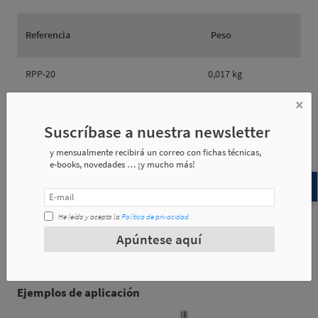
Referencia
Peso
RPP-20
0,017 kg
×
RPP-32
0,037 Kg
Suscríbase a nuestra newsletter
y mensualmente recibirá un correo con fichas técnicas,
e-books, novedades … ¡y mucho más!
Referencia
l1
l2
d1
He leído y acepto la
Política de privacidad
.
RPP-20
40
8.7
12.5
Apúntese aquí
RPP-32
52
8.7
12.5
Ejemplos de aplicación