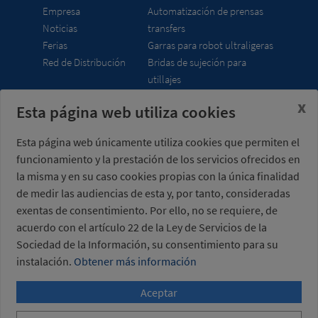
Empresa
Automatización de prensas
Noticias
transfers
Ferias
Garras para robot ultraligeras
Red de Distribución
Bridas de sujeción para
utillajes
x
Esta página web utiliza cookies
Misati S.L.
Horario
Av. de la Riera, 15
lunes a viernes
Esta página web únicamente utiliza cookies que permiten el
08960 Sant Just
7:00 - 15:00 h (UTC+01:00)
funcionamiento y la prestación de los servicios ofrecidos en
Desvern
Barcelona - España
la misma y en su caso cookies propias con la única finalidad
de medir las audiencias de esta y, por tanto, consideradas
exentas de consentimiento. Por ello, no se requiere, de
acuerdo con el artículo 22 de la Ley de Servicios de la
Sociedad de la Información, su consentimiento para su
+34 934 404 727
instalación.
Obtener más información
misati@misati.com
Aceptar
Con el apoyo de ACCIÓ
-
Proyecto impulsado con
el Programa eTrade de ACCIÓ