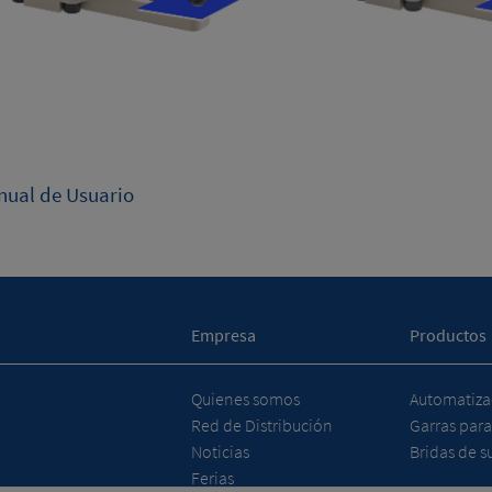
ual de Usuario
Empresa
Productos
Quienes somos
Automatizac
Red de Distribución
Garras para
Noticias
Bridas de su
Ferias