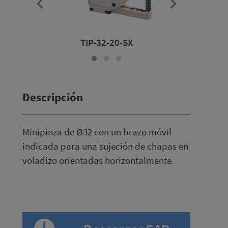
-70-SX
TIP-32-20-SX
TIP-32-4
Descripción
Minipinza de Ø32 con un brazo móvil
indicada para una sujeción de chapas en
voladizo orientadas horizontalmente.