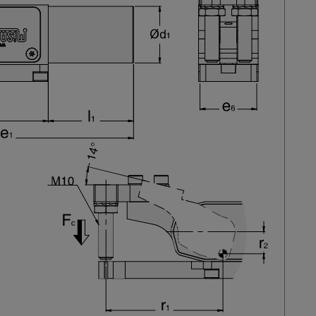
SX
TIP-32-40-SX