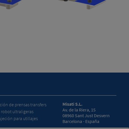
Misati S.L.
ión de prensas transfers
Av. de la Riera, 15
 robot ultraligeras
08960 Sant Just Desvern
jeción para utillajes
Barcelona - España