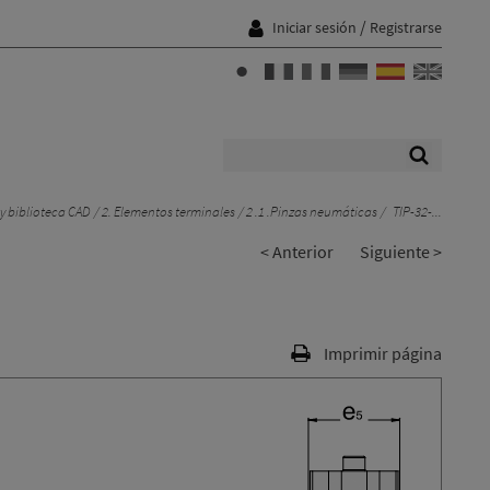
/
Iniciar sesión
Registrarse
y biblioteca CAD
2. Elementos terminales
2 .1 .Pinzas neumáticas
TIP-32-...
< Anterior
Siguiente >
Imprimir página