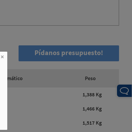
Pídanos presupuesto!
×
neumático
Peso
cm3
1,388 Kg
cm3
1,466 Kg
cm3
1,517 Kg