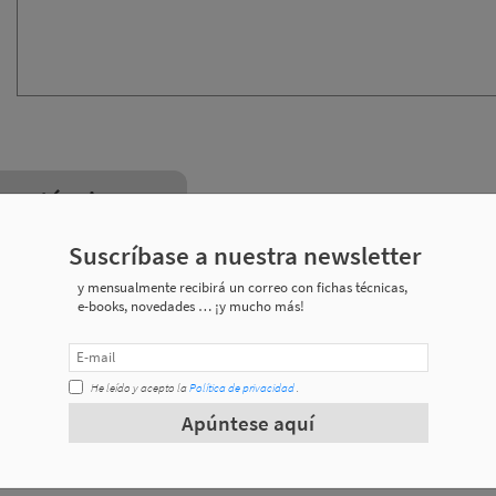
nes técnicas
Suscríbase a nuestra newsletter
y mensualmente recibirá un correo con fichas técnicas,
ø émbolo
Consumo 
e-books, novedades … ¡y mucho más!
32 mm
27 
He leído y acepto la
Política de privacidad
.
32 mm
27 
Apúntese aquí
32 mm
27 