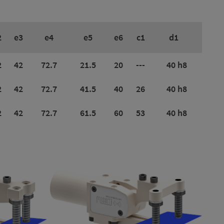
2
e3
e4
e5
e6
c1
d1
2
42
72.7
21.5
20
---
40 h8
2
42
72.7
41.5
40
26
40 h8
2
42
72.7
61.5
60
53
40 h8