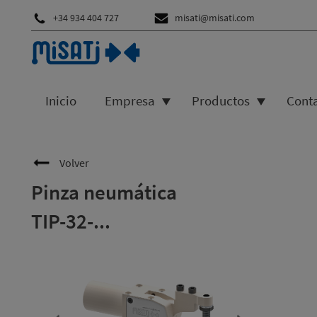
+34 934 404 727
misati@misati.com
Inicio
Empresa
Productos
Cont
Volver
Pinza neumática
TIP-32-...