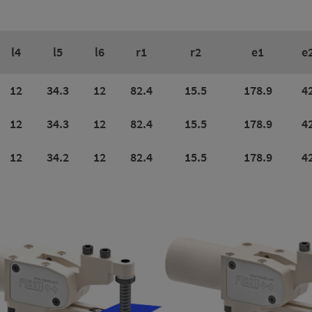
l4
l5
l6
r1
r2
e1
e
12
34.3
12
82.4
15.5
178.9
4
12
34.3
12
82.4
15.5
178.9
4
12
34.2
12
82.4
15.5
178.9
4