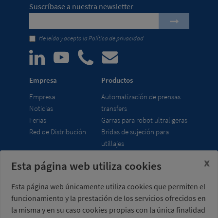
Suscríbase a nuestra newsletter
He leído y acepto la
Política de privacidad
Empresa
Productos
Empresa
Automatización de prensas
Noticias
transfers
Ferias
Garras para robot ultraligeras
Red de Distribución
Bridas de sujeción para
utillajes
x
Esta página web utiliza cookies
Misati S.L.
Horario
Av. de la Riera, 15
lunes a viernes
Esta página web únicamente utiliza cookies que permiten el
08960 Sant Just
7:00 - 15:00 h (UTC+01:00)
funcionamiento y la prestación de los servicios ofrecidos en
Desvern
Barcelona - España
la misma y en su caso cookies propias con la única finalidad