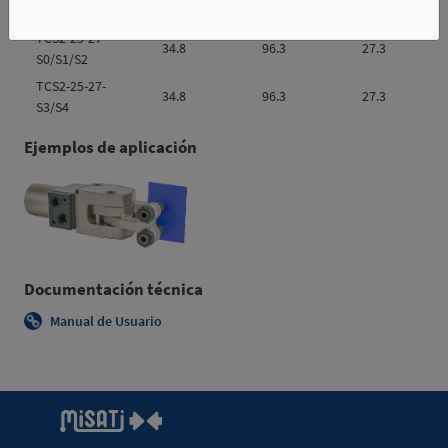
TCS2-25-27-
34.8
96.3
27.3
S0/S1/S2
TCS2-25-27-
34.8
96.3
27.3
S3/S4
Ejemplos de aplicación
Documentación técnica
Manual de Usuario