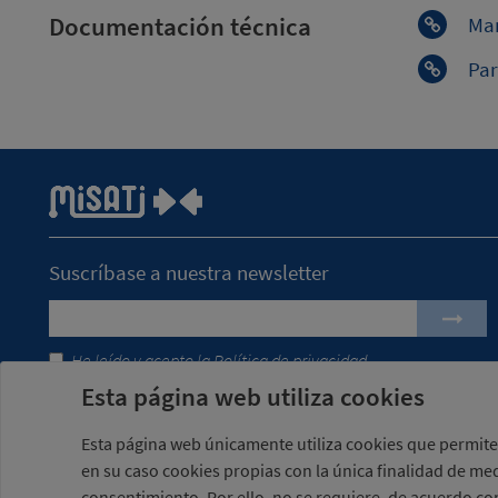
Documentación técnica
Man
Par
Suscríbase a nuestra newsletter
He leído y acepto la
Política de privacidad
Esta página web utiliza cookies
Esta página web únicamente utiliza cookies que permiten
en su caso cookies propias con la única finalidad de med
Con el apoyo de ACCIÓ
-
Proyecto impulsado con el Program
consentimiento. Por ello, no se requiere, de acuerdo con 