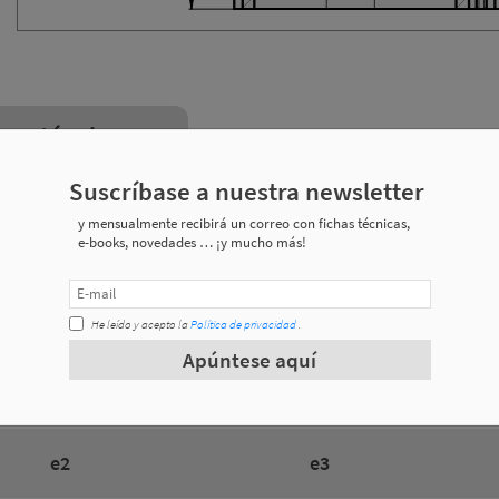
nes técnicas
Suscríbase a nuestra newsletter
y mensualmente recibirá un correo con fichas técnicas,
Peso
e-books, novedades … ¡y mucho más!
0.157 a 0.230 Kg
He leído y acepto la
Política de privacidad
.
0.172 a 0.250 Kg
Apúntese aquí
e2
e3