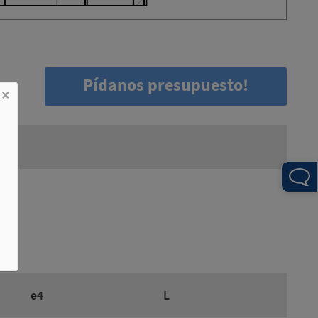
Pídanos presupuesto!
×
e4
L