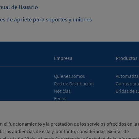
ual de Usuario
es de apriete para soportes y uniones
Empresa
Productos
Quienes somos
Automatizac
Red de Distribución
Garras para
Noticias
Bridas de su
Ferias
 el funcionamiento y la prestación de los servicios ofrecidos en la
ir las audiencias de esta y, por tanto, consideradas exentas de
a eTrade de ACCIÓ
el artículo 22 de la Ley de Servicios de la Sociedad de la Informaci