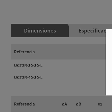
Dimensiones
Especificacio
Referencia
UCT2R-30-30-L
UCT2R-40-30-L
Referencia
øA
øB
e1