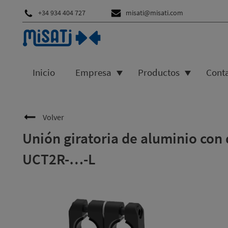
+34 934 404 727
misati@misati.com
Inicio
Empresa
Productos
Cont
Volver
Unión giratoria de aluminio con 
UCT2R-…-L