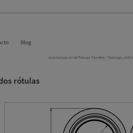
acto
Blog
Automatización de Prensas Transfers
Catálogo y bibli
dos rótulas