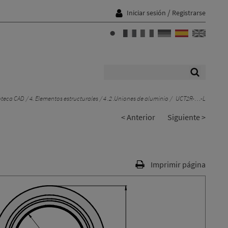
/
Iniciar sesión
Registrarse
oteca CAD
4. Elementos estructurales
4 .2 .Uniones de aluminio
UCT2R-…-L
< Anterior
Siguiente >
Imprimir página