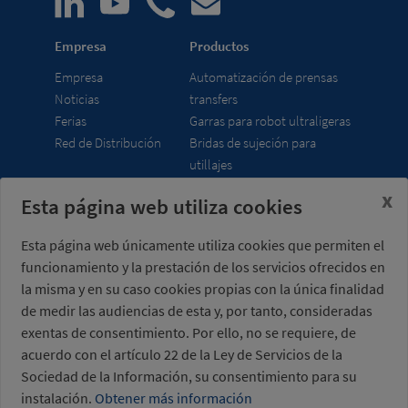
Empresa
Productos
Empresa
Automatización de prensas
Noticias
transfers
Ferias
Garras para robot ultraligeras
Red de Distribución
Bridas de sujeción para
utillajes
x
Esta página web utiliza cookies
Misati S.L.
Horario
Av. de la Riera, 15
lunes a viernes
Esta página web únicamente utiliza cookies que permiten el
08960 Sant Just
7:00 - 15:00 h (UTC+01:00)
funcionamiento y la prestación de los servicios ofrecidos en
Desvern
Barcelona - España
la misma y en su caso cookies propias con la única finalidad
de medir las audiencias de esta y, por tanto, consideradas
exentas de consentimiento. Por ello, no se requiere, de
acuerdo con el artículo 22 de la Ley de Servicios de la
Sociedad de la Información, su consentimiento para su
+34 934 404 727
instalación.
Obtener más información
misati@misati.com