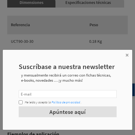
Dimensiones
Especificaciones técnicas
Referencia
Peso
UCT90-30-30
0.18 Kg
×
UCT90-40-30
0.22 Kg
Suscríbase a nuestra newsletter
y mensualmente recibirá un correo con fichas técnicas,
e-books, novedades … ¡y mucho más!
Referencia
øA
øB
e1
He leído y acepto la
Política de privacidad
.
UCT90-30-30
30
30
51.3
Apúntese aquí
UCT90-40-30
40
30
61.3
Ejemplos de aplicación