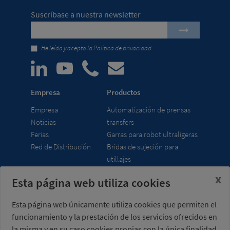
Suscríbase a nuestra newsletter
He leído y acepto la
Política de privacidad
Empresa
Productos
Empresa
Automatización de prensas
Noticias
transfers
Ferias
Garras para robot ultraligeras
Red de Distribución
Bridas de sujeción para
utillajes
x
Esta página web utiliza cookies
Misati S.L.
Horario
Av. de la Riera, 15
lunes a viernes
Esta página web únicamente utiliza cookies que permiten el
08960 Sant Just
7:00 - 15:00 h (UTC+01:00)
funcionamiento y la prestación de los servicios ofrecidos en
Desvern
Barcelona - España
la misma y en su caso cookies propias con la única finalidad