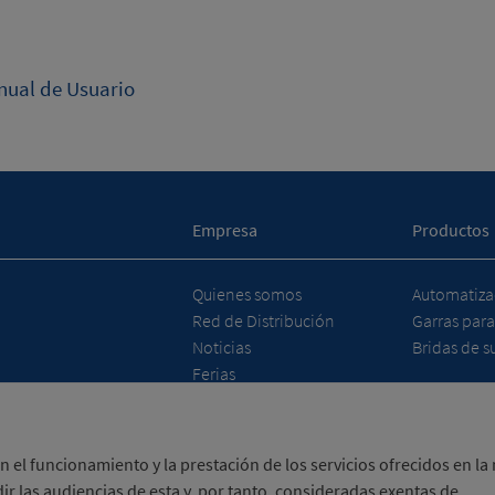
ual de Usuario
Empresa
Productos
Quienes somos
Automatizac
Red de Distribución
Garras para
Noticias
Bridas de su
Ferias
 el funcionamiento y la prestación de los servicios ofrecidos en la
ir las audiencias de esta y, por tanto, consideradas exentas de
a eTrade de ACCIÓ