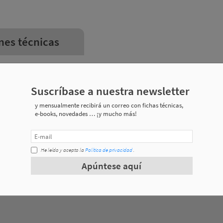
nes técnicas
Aplicación en:
Suscríbase a nuestra newsletter
y mensualmente recibirá un correo con fichas técnicas,
TLR3-20 / TI2-20 / TI
e-books, novedades … ¡y mucho más!
TIM2-25 / TIML2-25 / TCS2-25 / TLM2-25 
He leído y acepto la
Política de privacidad
.
TIM2-25 / TIML2-25 / TCS2-25 / TLM2-25 
Apúntese aquí