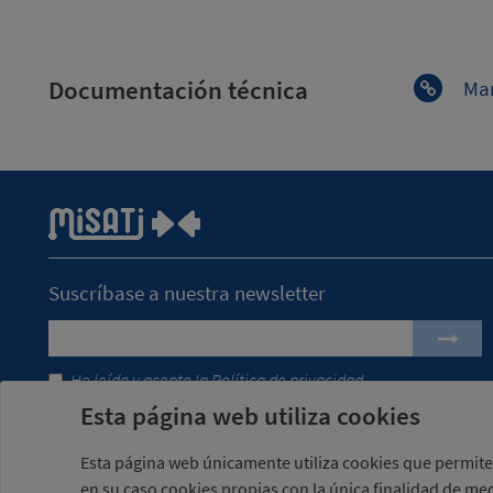
Documentación técnica
Man
Suscríbase a nuestra newsletter
He leído y acepto la
Política de privacidad
Esta página web utiliza cookies
Esta página web únicamente utiliza cookies que permiten
en su caso cookies propias con la única finalidad de med
Con el apoyo de ACCIÓ
-
Proyecto impulsado con el Program