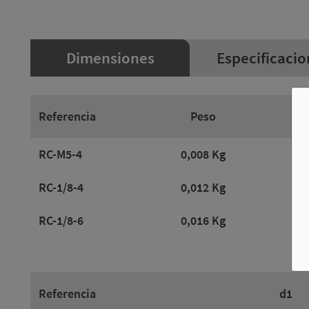
Dimensiones
Especificacio
Referencia
Peso
RC-M5-4
0,008 Kg
RC-1/8-4
0,012 Kg
RC-1/8-6
0,016 Kg
Referencia
d1