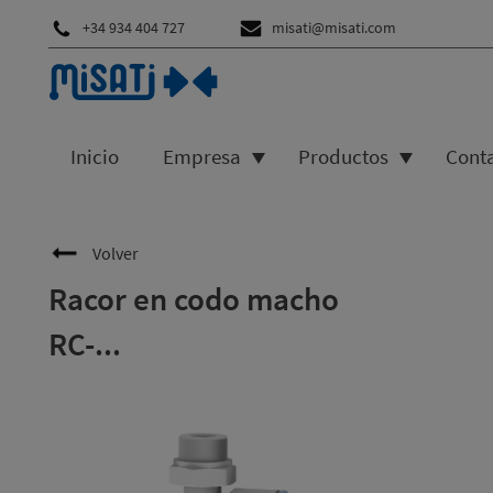
+34 934 404 727
misati@misati.com
Inicio
Empresa
Productos
Cont
Volver
Racor en codo macho
RC-...