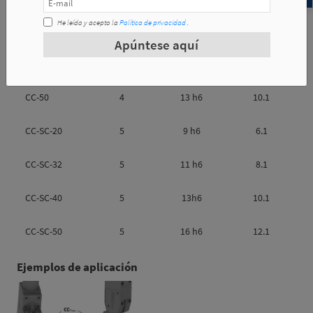
He leído y acepto la
Política de privacidad
.
CC-32
4
9 h6
6.1
Apúntese aquí
CC-40
4
11 h6
8.1
CC-50
4
13 h6
10.1
CC-SC-20
5
9 h6
6.1
CC-SC-32
5
11 h6
8.1
CC-SC-40
5
13h6
10.1
CC-SC-50
5
16 h6
12.1
Ejemplos de aplicación