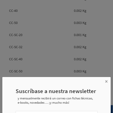
CC-40
0.002 Kg
CC-50
0.003 Kg
CC-SC-20
0.001 Kg
CC-SC-32
0.002 Kg
CC-SC-40
0.002 Kg
CC-SC-50
0.003 Kg
×
Suscríbase a nuestra newsletter
Referencia
e1
d1
d2
y mensualmente recibirá un correo con fichas técnicas,
e-books, novedades … ¡y mucho más!
CC-20
4
7 h6
5.1