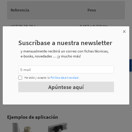
Referencia
Peso
UCT2R-28-30-L
0.157 a 0.230 Kg
×
UCT2R-30-40-L
0.172 a 0.250 Kg
Suscríbase a nuestra newsletter
y mensualmente recibirá un correo con fichas técnicas,
e-books, novedades … ¡y mucho más!
Referencia
øA
øB
e1
He leído y acepto la
Política de privacidad
.
Apúntese aquí
UCT2R-30-30-L
30
30
61.4
UCT2R-40-30-L
40
30
71.35
Ejemplos de aplicación