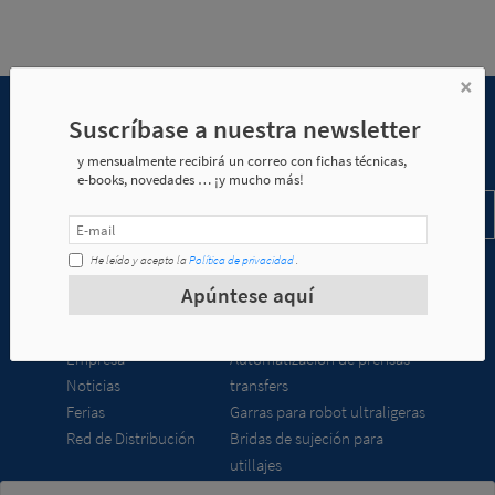
×
Suscríbase a nuestra newsletter
Suscríbase a nuestra newsletter
y mensualmente recibirá un correo con fichas técnicas,
e-books, novedades … ¡y mucho más!
He leído y acepto la
Política de privacidad
He leído y acepto la
Política de privacidad
.
Apúntese aquí
Empresa
Productos
Empresa
Automatización de prensas
Noticias
transfers
Ferias
Garras para robot ultraligeras
Red de Distribución
Bridas de sujeción para
utillajes