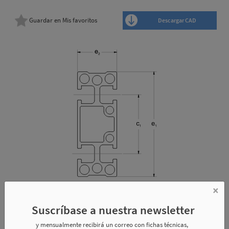
Guardar en Mis favoritos
Descargar CAD
×
Suscríbase a nuestra newsletter
Dimensiones
Especificaciones técnicas
y mensualmente recibirá un correo con fichas técnicas,