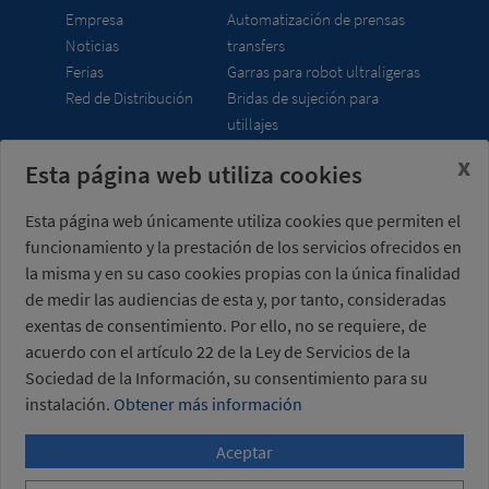
Empresa
Automatización de prensas
Noticias
transfers
Ferias
Garras para robot ultraligeras
Red de Distribución
Bridas de sujeción para
utillajes
x
Esta página web utiliza cookies
Misati S.L.
Horario
Av. de la Riera, 15
lunes a viernes
Esta página web únicamente utiliza cookies que permiten el
08960 Sant Just
7:00 - 15:00 h (UTC+01:00)
funcionamiento y la prestación de los servicios ofrecidos en
Desvern
Barcelona - España
la misma y en su caso cookies propias con la única finalidad
de medir las audiencias de esta y, por tanto, consideradas
exentas de consentimiento. Por ello, no se requiere, de
acuerdo con el artículo 22 de la Ley de Servicios de la
Sociedad de la Información, su consentimiento para su
+34 934 404 727
instalación.
Obtener más información
misati@misati.com
Aceptar
Con el apoyo de ACCIÓ
-
Proyecto impulsado con
el Programa eTrade de ACCIÓ