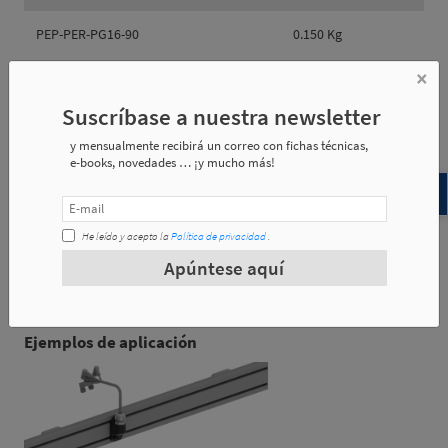
PEP-PER-PG16-90
0.150 Kg
×
PEP-PER-M25-90
0.150 Kg
Suscríbase a nuestra newsletter
y mensualmente recibirá un correo con fichas técnicas,
e-books, novedades … ¡y mucho más!
Referencia
e1
e2
e3
PEP-PER-
He leído y acepto la
Política de privacidad
.
56
70
47
PG16-90
Apúntese aquí
PEP-PER-M25-
56
70
47
90
Ejemplos de aplicación