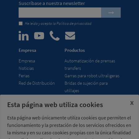
Suscríbase a nuestra newsletter
He leído y acepto la
Política de privacidad
Empresa
Productos
Empresa
Automatización de prensas
Noticias
transfers
Ferias
Garras para robot ultraligeras
Red de Distribución
Bridas de sujeción para
utillajes
x
Esta página web utiliza cookies
Misati S.L.
Horario
Av. de la Riera, 15
lunes a viernes
Esta página web únicamente utiliza cookies que permiten el
08960 Sant Just
7:00 - 15:00 h (UTC+01:00)
funcionamiento y la prestación de los servicios ofrecidos en
Desvern
Barcelona - España
la misma y en su caso cookies propias con la única finalidad