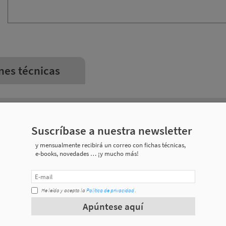
nes técnicas
Peso
Suscríbase a nuestra newsletter
0,202 kg
y mensualmente recibirá un correo con fichas técnicas,
e-books, novedades … ¡y mucho más!
0,518 kg
0,849 kg
He leído y acepto la
Política de privacidad
.
Apúntese aquí
1,058 kg