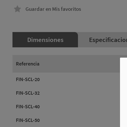
Guardar en Mis favoritos
Dimensiones
Especificacio
Referencia
FIN-SCL-20
FIN-SCL-32
FIN-SCL-40
FIN-SCL-50