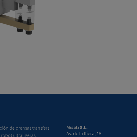
Misati S.L.
ión de prensas transfers
Av. de la Riera, 15
 robot ultraligeras