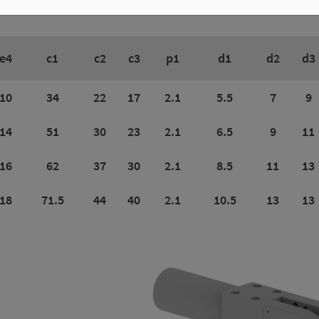
e4
c1
c2
c3
p1
d1
d2
d3
10
34
22
17
2.1
5.5
7
9
14
51
30
23
2.1
6.5
9
11
16
62
37
30
2.1
8.5
11
13
18
71.5
44
40
2.1
10.5
13
13