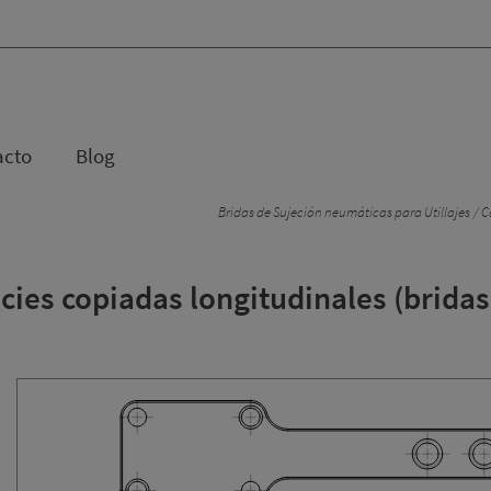
acto
Blog
Bridas de Sujeción neumáticas para Utillajes
Ca
icies copiadas longitudinales (brida