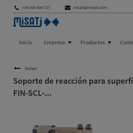
+34 934 404 727
misati@misati.com
Inicio
Empresa
Productos
Cont
Volver
Soporte de reacción para superf
FIN-SCL-...