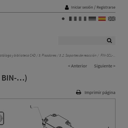
/
Iniciar sesión
Registrarse
tálogo y biblioteca CAD
3. Pisadores
3 .2 .Soportes de reacción
FIN-SCL-...
< Anterior
Siguiente >
s BIN-…)
Imprimir página