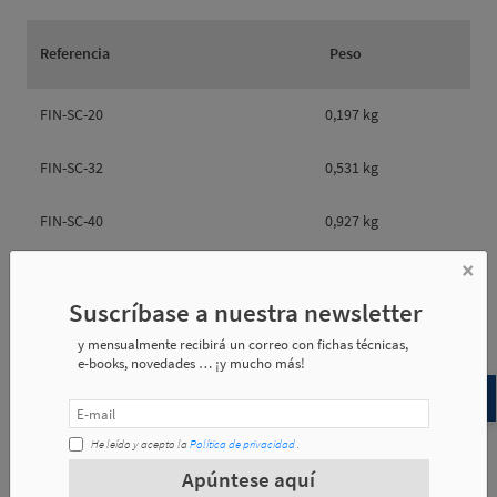
Referencia
Peso
FIN-SC-20
0,197 kg
FIN-SC-32
0,531 kg
FIN-SC-40
0,927 kg
×
FIN-SC-50
1,042 kg
Suscríbase a nuestra newsletter
y mensualmente recibirá un correo con fichas técnicas,
e-books, novedades … ¡y mucho más!
Referencia
e1
e2
e3
He leído y acepto la
Política de privacidad
.
FIN-SC-20
98.5
32
30
Apúntese aquí