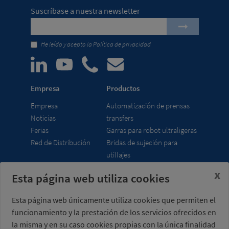
Suscríbase a nuestra newsletter
He leído y acepto la
Política de privacidad
Empresa
Productos
Empresa
Automatización de prensas
Noticias
transfers
Ferias
Garras para robot ultraligeras
Red de Distribución
Bridas de sujeción para
utillajes
x
Esta página web utiliza cookies
Misati S.L.
Horario
Av. de la Riera, 15
lunes a viernes
Esta página web únicamente utiliza cookies que permiten el
08960 Sant Just
7:00 - 15:00 h (UTC+01:00)
funcionamiento y la prestación de los servicios ofrecidos en
Desvern
Barcelona - España
la misma y en su caso cookies propias con la única finalidad