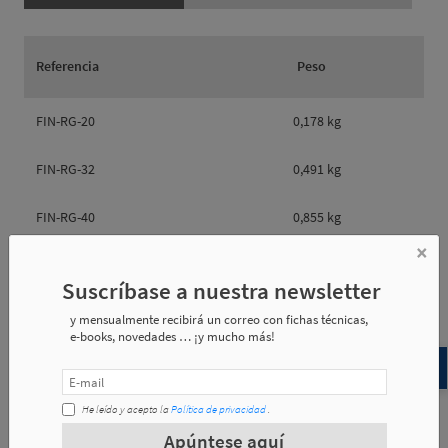
Referencia
Peso
FIN-RG-20
0,178 kg
FIN-RG-32
0,491 kg
FIN-RG-40
0,855 kg
×
FIN-RG-50
0,970 kg
Suscríbase a nuestra newsletter
y mensualmente recibirá un correo con fichas técnicas,
e-books, novedades … ¡y mucho más!
Referencia
e1
e2
e3
He leído y acepto la
Política de privacidad
.
FIN-RG-20
98.5
32
30
Apúntese aquí