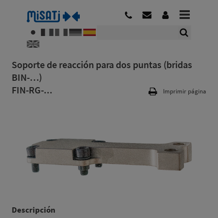
Soporte de reacción para dos puntas (bridas
BIN-…)
FIN-RG-...
Imprimir página
Descripción