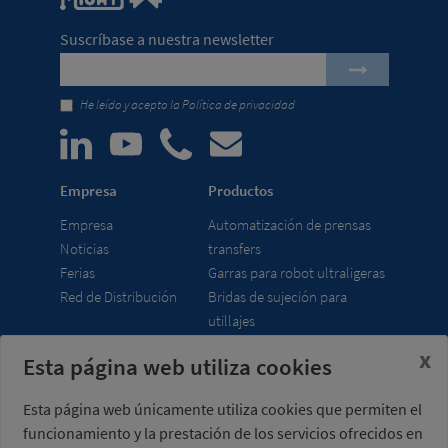
Suscríbase a nuestra newsletter
He leído y acepto la
Política de privacidad
Empresa
Productos
Empresa
Automatización de prensas
Noticias
transfers
Ferias
Garras para robot ultraligeras
Red de Distribución
Bridas de sujeción para
utillajes
x
Esta página web utiliza cookies
Misati S.L.
Horario
Av. de la Riera, 15
lunes a viernes
Esta página web únicamente utiliza cookies que permiten el
08960 Sant Just
7:00 - 15:00 h (UTC+01:00)
funcionamiento y la prestación de los servicios ofrecidos en
Desvern