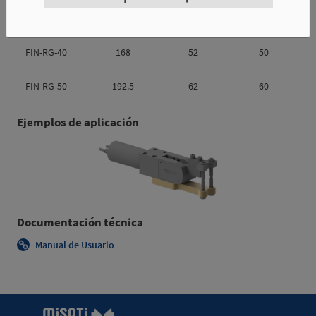
FIN-RG-32
139.9
42
40
FIN-RG-40
168
52
50
FIN-RG-50
192.5
62
60
Ejemplos de aplicación
Documentación técnica
Manual de Usuario